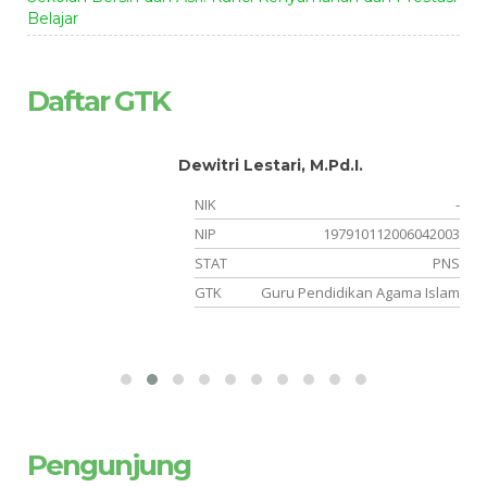
Belajar
Daftar GTK
Dewitri Lestari, M.Pd.I.
-
NIK
-
03
NIP
197910112006042003
NS
STAT
PNS
PS
GTK
Guru Pendidikan Agama Islam
Pengunjung