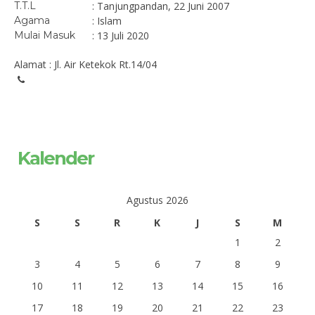
T.T.L
: Tanjungpandan, 22 Juni 2007
Agama
: Islam
Mulai Masuk
: 13 Juli 2020
Alamat : Jl. Air Ketekok Rt.14/04
Kalender
Agustus 2026
S
S
R
K
J
S
M
1
2
3
4
5
6
7
8
9
10
11
12
13
14
15
16
17
18
19
20
21
22
23