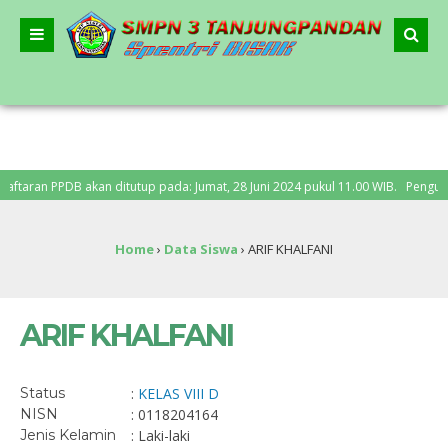
ran PPDB akan ditutup pada: Jumat, 28 Juni 2024 pukul 11.00 WIB. Pengumuman 
Home
›
Data Siswa
›
ARIF KHALFANI
ARIF KHALFANI
Status
:
KELAS VIII D
NISN
: 0118204164
Jenis Kelamin
: Laki-laki