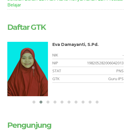
Belajar
Daftar GTK
Eva Damayanti, S.Pd.
-
NIK
-
09
NIP
198205282006042013
NS
STAT
PNS
PS
GTK
Guru IPS
Pengunjung