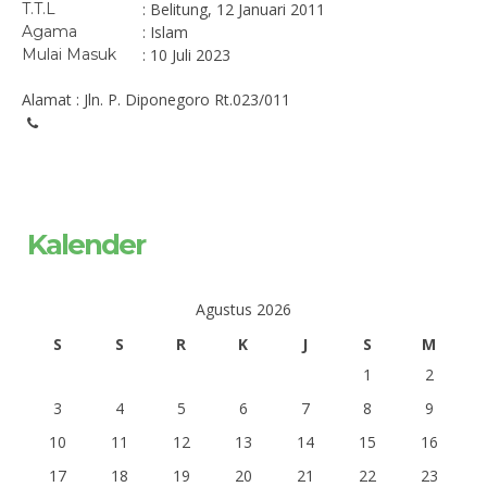
T.T.L
: Belitung, 12 Januari 2011
Agama
: Islam
Mulai Masuk
: 10 Juli 2023
Alamat : Jln. P. Diponegoro Rt.023/011
Kalender
Agustus 2026
S
S
R
K
J
S
M
1
2
3
4
5
6
7
8
9
10
11
12
13
14
15
16
17
18
19
20
21
22
23