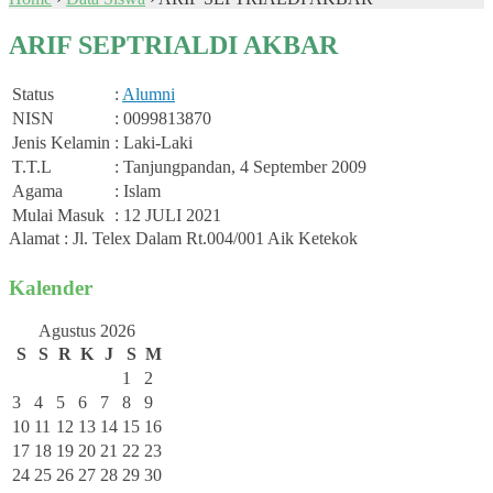
ARIF SEPTRIALDI AKBAR
Status
:
Alumni
NISN
: 0099813870
Jenis Kelamin
: Laki-Laki
T.T.L
: Tanjungpandan, 4 September 2009
Agama
: Islam
Mulai Masuk
: 12 JULI 2021
Alamat : Jl. Telex Dalam Rt.004/001 Aik Ketekok
Kalender
Agustus 2026
S
S
R
K
J
S
M
1
2
3
4
5
6
7
8
9
10
11
12
13
14
15
16
17
18
19
20
21
22
23
24
25
26
27
28
29
30