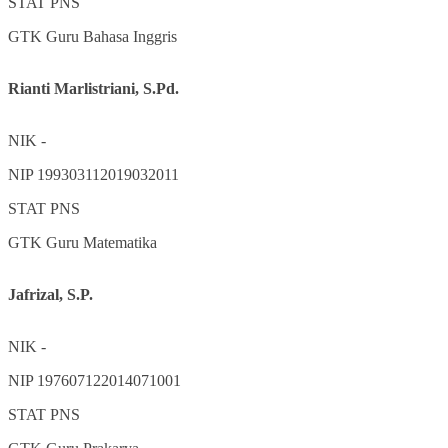
STAT
PNS
GTK
Guru Bahasa Inggris
Rianti Marlistriani, S.Pd.
NIK
-
NIP
199303112019032011
STAT
PNS
GTK
Guru Matematika
Jafrizal, S.P.
NIK
-
NIP
197607122014071001
STAT
PNS