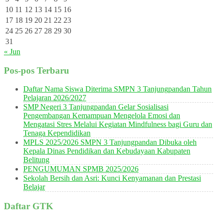
10
11
12
13
14
15
16
17
18
19
20
21
22
23
24
25
26
27
28
29
30
31
« Jun
Pos-pos Terbaru
Daftar Nama Siswa Diterima SMPN 3 Tanjungpandan Tahun
Pelajaran 2026/2027
SMP Negeri 3 Tanjungpandan Gelar Sosialisasi
Pengembangan Kemampuan Mengelola Emosi dan
Mengatasi Stres Melalui Kegiatan Mindfulness bagi Guru dan
Tenaga Kependidikan
MPLS 2025/2026 SMPN 3 Tanjungpandan Dibuka oleh
Kepala Dinas Pendidikan dan Kebudayaan Kabupaten
Belitung
PENGUMUMAN SPMB 2025/2026
Sekolah Bersih dan Asri: Kunci Kenyamanan dan Prestasi
Belajar
Daftar GTK