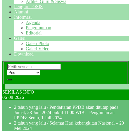
Artikel Guru & Siswa
Pengurus OSIS
Alumni
Informasi
Agenda
Pengumuman
Editorial
Galeri
Galeri Photo
Galeri Video
Download
SEKILAS INFO
06-08-2026
2 tahun yang lalu
/ Pendaftaran PPDB akan ditutup pada:
Jumat, 28 Juni 2024 pukul 11.00 WIB. Pengumuman
PPDB: Senin, 1 Juli 2024
2 tahun yang lalu
/ Selamat Hari kebangkitan Nasional – 20
Mei 2024