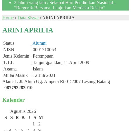
2 tahun yang lalu
/ Selamat Hari Pendidikan Nasional –
“Bergerak Bersama, Lanjutkan Merdeka Belajar”
Home
›
Data Siswa
›
ARINI APRILIA
ARINI APRILIA
Status
:
Alumni
NISN
: 0091710053
Jenis Kelamin
: Perempuan
T.T.L
: Tanjungpandan, 11 April 2009
Agama
: Islam
Mulai Masuk
: 12 Juli 2021
Alamat : Jl. Ahim Gg. Ampera Rt.015/007 Lesung Batang
087792282910
Kalender
Agustus 2026
S
S
R
K
J
S
M
1
2
3
4
5
6
7
8
9