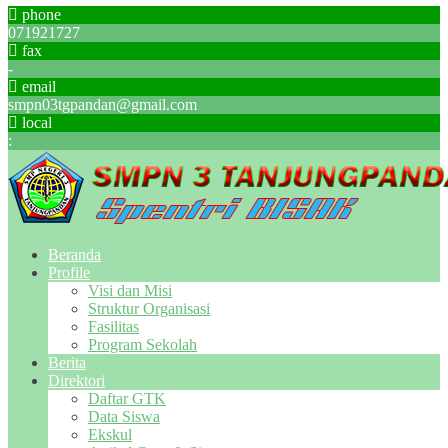
phone
071921727
fax
-
email
smpn03tgpandan@gmail.com
local
:
Beranda
Profile
Visi dan Misi
Struktur Organisasi
Fasilitas
Program Sekolah
Berita
Direktori
Daftar GTK
Data Siswa
Ekskul