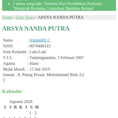
2 tahun yang lalu
/ Selamat Hari Pendidikan Nasional –
“Bergerak Bersama, Lanjutkan Merdeka Belajar”
Home
›
Data Siswa
›
ARSYA NANDA PUTRA
ARSYA NANDA PUTRA
Status
:
Alumni
IX C
NISN
: 0079408143
Jenis Kelamin
: Laki-Laki
T.T.L
: Tanjungpandan, 5 Februari 2007
Agama
: Islam
Mulai Masuk
: 15 Juli 2019
Alamat : Jl. Pilang Perum. Meirobieland Blok A2
Kalender
Agustus 2026
S
S
R
K
J
S
M
1
2