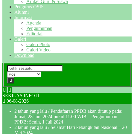
Artikel Guru & Siswa
Pengurus OSIS
Alumni
Informasi
Agenda
Pengumuman
Editorial
Galeri
Galeri Photo
Galeri Video
Download
SEKILAS INFO
06-08-2026
2 tahun yang lalu
/ Pendaftaran PPDB akan ditutup pada:
Jumat, 28 Juni 2024 pukul 11.00 WIB. Pengumuman
PPDB: Senin, 1 Juli 2024
2 tahun yang lalu
/ Selamat Hari kebangkitan Nasional – 20
Mei 2024