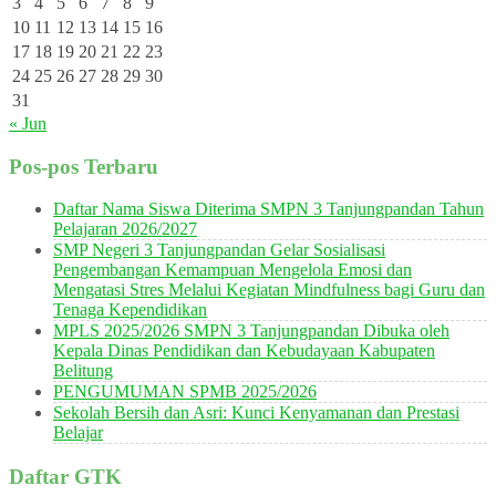
3
4
5
6
7
8
9
10
11
12
13
14
15
16
17
18
19
20
21
22
23
24
25
26
27
28
29
30
31
« Jun
Pos-pos Terbaru
Daftar Nama Siswa Diterima SMPN 3 Tanjungpandan Tahun
Pelajaran 2026/2027
SMP Negeri 3 Tanjungpandan Gelar Sosialisasi
Pengembangan Kemampuan Mengelola Emosi dan
Mengatasi Stres Melalui Kegiatan Mindfulness bagi Guru dan
Tenaga Kependidikan
MPLS 2025/2026 SMPN 3 Tanjungpandan Dibuka oleh
Kepala Dinas Pendidikan dan Kebudayaan Kabupaten
Belitung
PENGUMUMAN SPMB 2025/2026
Sekolah Bersih dan Asri: Kunci Kenyamanan dan Prestasi
Belajar
Daftar GTK