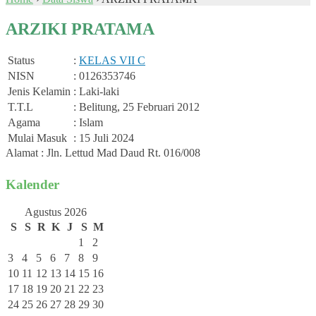
ARZIKI PRATAMA
Status
:
KELAS VII C
NISN
: 0126353746
Jenis Kelamin
: Laki-laki
T.T.L
: Belitung, 25 Februari 2012
Agama
: Islam
Mulai Masuk
: 15 Juli 2024
Alamat : Jln. Lettud Mad Daud Rt. 016/008
Kalender
Agustus 2026
S
S
R
K
J
S
M
1
2
3
4
5
6
7
8
9
10
11
12
13
14
15
16
17
18
19
20
21
22
23
24
25
26
27
28
29
30