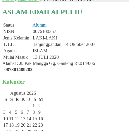
ASLAM EDAH ALPULIU
Status
:
Alumni
NISN
: 0076100257
Jenis Kelamin
: LAKI-LAKI
T.T.L
: Tanjungpandan, 14 Oktober 2007
Agama
: ISLAM
Mulai Masuk
: 13 JULI 2020
Alamat : Jl. Pak Mangga Gg. Ganteng Rt.014/006
087801480282
Kalender
Agustus 2026
S
S
R
K
J
S
M
1
2
3
4
5
6
7
8
9
10
11
12
13
14
15
16
17
18
19
20
21
22
23