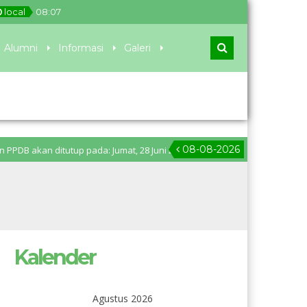
local
08
:
07
Alumni
Informasi
Galeri
08-08-2026
n ditutup pada: Jumat, 28 Juni 2024 pukul 11.00 WIB. Pengumuman PPDB: S
Kalender
Agustus 2026