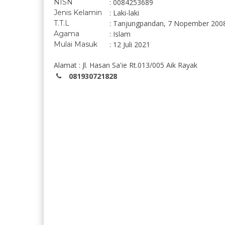
NISN
: 0084253689
Jenis Kelamin
: Laki-laki
T.T.L
: Tanjungpandan, 7 Nopember 200
Agama
: Islam
Mulai Masuk
: 12 Juli 2021
Alamat : Jl. Hasan Sa'ie Rt.013/005 Aik Rayak
081930721828