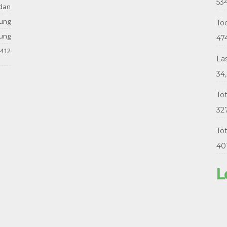
53
dan
tung
Tod
tung
47
412
La
34
To
32
Tot
40
L