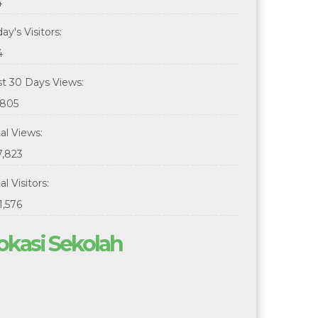
4
ay's Visitors:
4
st 30 Days Views:
,805
tal Views:
7,823
al Visitors:
1,576
okasi Sekolah