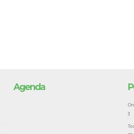
Agenda
P
Onl
3
To