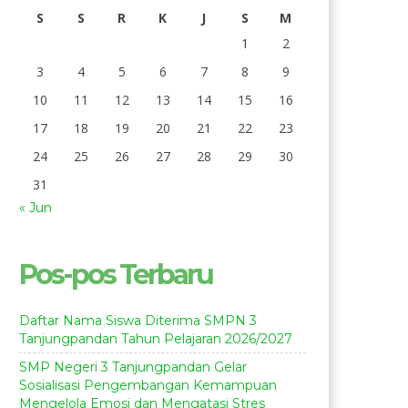
S
S
R
K
J
S
M
1
2
3
4
5
6
7
8
9
10
11
12
13
14
15
16
17
18
19
20
21
22
23
24
25
26
27
28
29
30
31
« Jun
Pos-pos Terbaru
Daftar Nama Siswa Diterima SMPN 3
Tanjungpandan Tahun Pelajaran 2026/2027
SMP Negeri 3 Tanjungpandan Gelar
Sosialisasi Pengembangan Kemampuan
Mengelola Emosi dan Mengatasi Stres