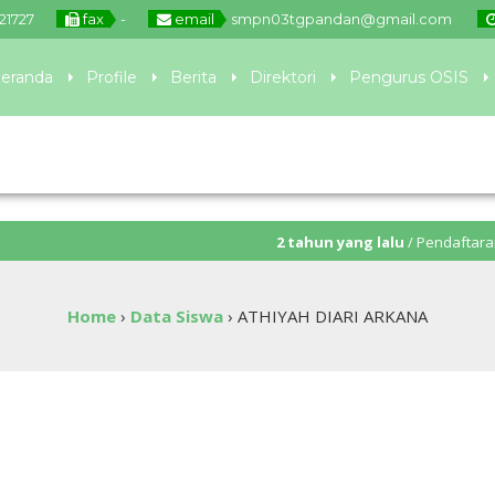
21727
fax
-
email
smpn03tgpandan@gmail.com
eranda
Profile
Berita
Direktori
Pengurus OSIS
2 tahun yang lalu
/ Pendaftaran PPDB aka
Home
›
Data Siswa
›
ATHIYAH DIARI ARKANA