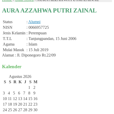
AURA AZZAHWA PUTRI ZAINAL
Status
:
Alumni
NISN
: 0066957725
Jenis Kelamin
: Perempuan
T.T.L
: Tanjungpandan, 15 Juni 2006
Agama
: Islam
Mulai Masuk
: 15 Juli 2019
Alamat : Jl. Diponegoro Rt.22/09
Kalender
Agustus 2026
S
S
R
K
J
S
M
1
2
3
4
5
6
7
8
9
10
11
12
13
14
15
16
17
18
19
20
21
22
23
24
25
26
27
28
29
30