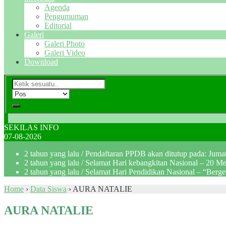
Agenda
Pengumuman
Editorial
Galeri
Galeri Photo
Galeri Video
Download
SEKILAS INFO
07-08-2026
2 tahun yang lalu
/ Pendaftaran PPDB akan ditutup pada: Jum
2 tahun yang lalu
/ Selamat Hari kebangkitan Nasional – 20 M
2 tahun yang lalu
/ Selamat Hari Pendidikan Nasional – “Berg
Home
›
Data Siswa
›
AURA NATALIE
AURA NATALIE