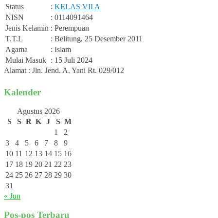
Status
:
KELAS VII A
NISN
: 0114091464
Jenis Kelamin
: Perempuan
T.T.L
: Belitung, 25 Desember 2011
Agama
: Islam
Mulai Masuk
: 15 Juli 2024
Alamat : Jln. Jend. A. Yani Rt. 029/012
Kalender
Agustus 2026
S
S
R
K
J
S
M
1
2
3
4
5
6
7
8
9
10
11
12
13
14
15
16
17
18
19
20
21
22
23
24
25
26
27
28
29
30
31
« Jun
Pos-pos Terbaru