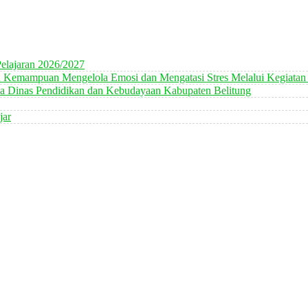
elajaran 2026/2027
n Kemampuan Mengelola Emosi dan Mengatasi Stres Melalui Kegiatan
 Dinas Pendidikan dan Kebudayaan Kabupaten Belitung
jar