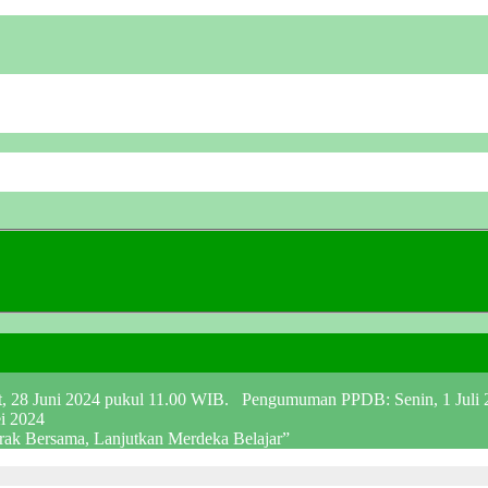
at, 28 Juni 2024 pukul 11.00 WIB. Pengumuman PPDB: Senin, 1 Juli
ei 2024
erak Bersama, Lanjutkan Merdeka Belajar”