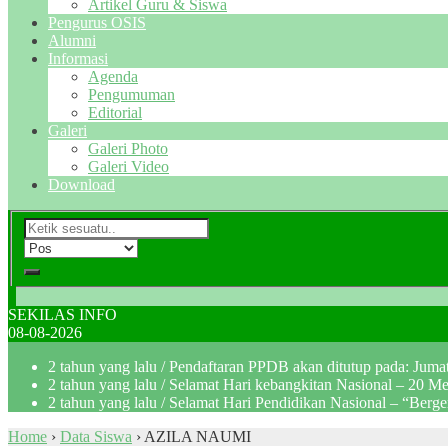
Artikel Guru & Siswa
Pengurus OSIS
Alumni
Informasi
Agenda
Pengumuman
Editorial
Galeri
Galeri Photo
Galeri Video
Download
SEKILAS INFO
08-08-2026
2 tahun yang lalu
/ Pendaftaran PPDB akan ditutup pada: Jum
2 tahun yang lalu
/ Selamat Hari kebangkitan Nasional – 20 M
2 tahun yang lalu
/ Selamat Hari Pendidikan Nasional – “Berg
Home
›
Data Siswa
›
AZILA NAUMI