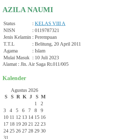
AZILA NAUMI
Status
:
KELAS VIII A
NISN
: 0119787321
Jenis Kelamin
: Perempuan
T.T.L
: Belitung, 20 April 2011
Agama
: Islam
Mulai Masuk
: 10 Juli 2023
Alamat : Jln. Air Saga Rt.011/005
Kalender
Agustus 2026
S
S
R
K
J
S
M
1
2
3
4
5
6
7
8
9
10
11
12
13
14
15
16
17
18
19
20
21
22
23
24
25
26
27
28
29
30
31