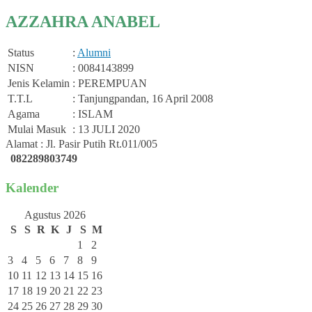
AZZAHRA ANABEL
Status
:
Alumni
NISN
: 0084143899
Jenis Kelamin
: PEREMPUAN
T.T.L
: Tanjungpandan, 16 April 2008
Agama
: ISLAM
Mulai Masuk
: 13 JULI 2020
Alamat : Jl. Pasir Putih Rt.011/005
082289803749
Kalender
Agustus 2026
S
S
R
K
J
S
M
1
2
3
4
5
6
7
8
9
10
11
12
13
14
15
16
17
18
19
20
21
22
23
24
25
26
27
28
29
30