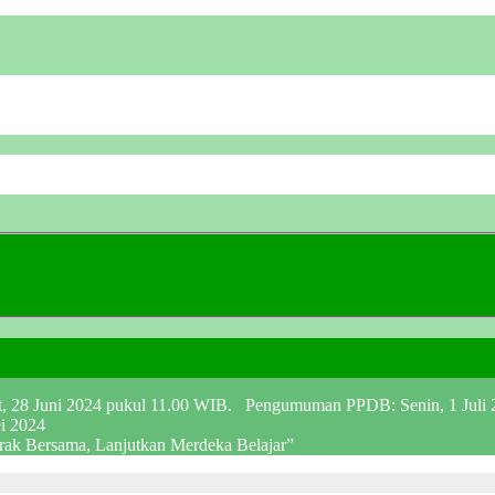
at, 28 Juni 2024 pukul 11.00 WIB. Pengumuman PPDB: Senin, 1 Juli
ei 2024
erak Bersama, Lanjutkan Merdeka Belajar”