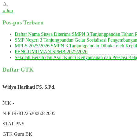
31
« Jun
Pos-pos Terbaru
Daftar Nama Siswa Diterima SMPN 3 Tanjungpandan Tahun P
SMP Negeri 3 Tanjungpandan Gelar Sosialisasi Pengembanga
MPLS 2025/2026 SMPN 3 Tanjungpandan Dibuka oleh Kepala
PENGUMUMAN SPMB 2025/2026
Sekolah Bersih dan Asri: Kunci Kenyamanan dan Prestasi Bela
Daftar GTK
Widya Harihati FS, S.Pd.
NIK
-
NIP
197812252006042005
STAT
PNS
GTK
Guru BK