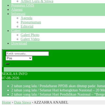
Artikel Guru & Siswa
Pengurus OSIS
Alumni
Informasi
Agenda
Pengumuman
Editorial
Galeri
Galeri Photo
Galeri Video
Download
SEKILAS INFO
07-08-2026
2 tahun yang lalu
/ Pendaftaran PPDB akan ditutup pada: Jum
2 tahun yang lalu
/ Selamat Hari kebangkitan Nasional – 20 M
2 tahun yang lalu
/ Selamat Hari Pendidikan Nasional – “Berg
Home
›
Data Siswa
›
AZZAHRA ANABEL