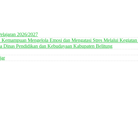
elajaran 2026/2027
n Kemampuan Mengelola Emosi dan Mengatasi Stres Melalui Kegiatan
 Dinas Pendidikan dan Kebudayaan Kabupaten Belitung
jar