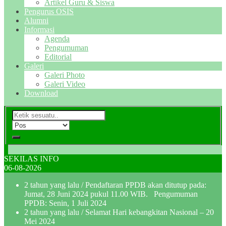
Artikel Guru & Siswa
Pengurus OSIS
Alumni
Informasi
Agenda
Pengumuman
Editorial
Galeri
Galeri Photo
Galeri Video
Download
SEKILAS INFO
06-08-2026
2 tahun yang lalu
/ Pendaftaran PPDB akan ditutup pada:
Jumat, 28 Juni 2024 pukul 11.00 WIB. Pengumuman
PPDB: Senin, 1 Juli 2024
2 tahun yang lalu
/ Selamat Hari kebangkitan Nasional – 20
Mei 2024