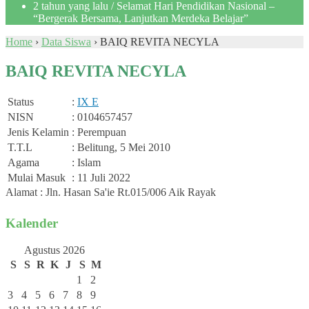
2 tahun yang lalu
/ Selamat Hari Pendidikan Nasional –
“Bergerak Bersama, Lanjutkan Merdeka Belajar”
Home
›
Data Siswa
›
BAIQ REVITA NECYLA
BAIQ REVITA NECYLA
Status
:
IX E
NISN
: 0104657457
Jenis Kelamin
: Perempuan
T.T.L
: Belitung, 5 Mei 2010
Agama
: Islam
Mulai Masuk
: 11 Juli 2022
Alamat : Jln. Hasan Sa'ie Rt.015/006 Aik Rayak
Kalender
Agustus 2026
S
S
R
K
J
S
M
1
2
3
4
5
6
7
8
9