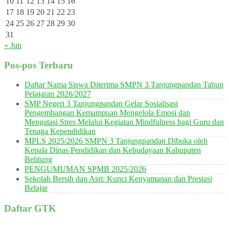
10
11
12
13
14
15
16
17
18
19
20
21
22
23
24
25
26
27
28
29
30
31
« Jun
Pos-pos Terbaru
Daftar Nama Siswa Diterima SMPN 3 Tanjungpandan Tahun
Pelajaran 2026/2027
SMP Negeri 3 Tanjungpandan Gelar Sosialisasi
Pengembangan Kemampuan Mengelola Emosi dan
Mengatasi Stres Melalui Kegiatan Mindfulness bagi Guru dan
Tenaga Kependidikan
MPLS 2025/2026 SMPN 3 Tanjungpandan Dibuka oleh
Kepala Dinas Pendidikan dan Kebudayaan Kabupaten
Belitung
PENGUMUMAN SPMB 2025/2026
Sekolah Bersih dan Asri: Kunci Kenyamanan dan Prestasi
Belajar
Daftar GTK