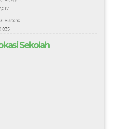
tal Views:
7,017
al Visitors:
9,835
okasi Sekolah