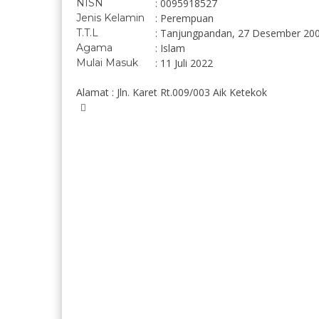
NISN
: 0095918527
Jenis Kelamin
: Perempuan
T.T.L
: Tanjungpandan, 27 Desember 20
Agama
: Islam
Mulai Masuk
: 11 Juli 2022
Alamat : Jln. Karet Rt.009/003 Aik Ketekok