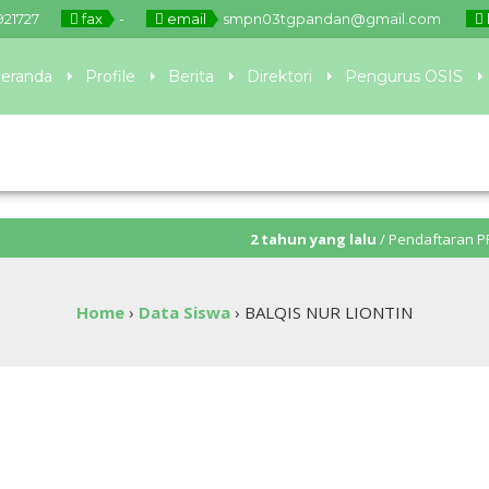
921727
fax
-
email
smpn03tgpandan@gmail.com
eranda
Profile
Berita
Direktori
Pengurus OSIS
2 tahun yang lalu
/ Pendaftaran PPDB akan 
Home
›
Data Siswa
›
BALQIS NUR LIONTIN