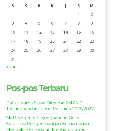
S
S
R
K
J
S
M
1
2
3
4
5
6
7
8
9
10
11
12
13
14
15
16
17
18
19
20
21
22
23
24
25
26
27
28
29
30
31
« Jun
Pos-pos Terbaru
Daftar Nama Siswa Diterima SMPN 3
Tanjungpandan Tahun Pelajaran 2026/2027
SMP Negeri 3 Tanjungpandan Gelar
Sosialisasi Pengembangan Kemampuan
Mengelola Emosi dan Mengatasi Stres