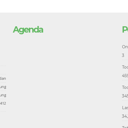
Agenda
P
Onl
3
To
45
dan
tung
Tod
tung
34
412
La
34,