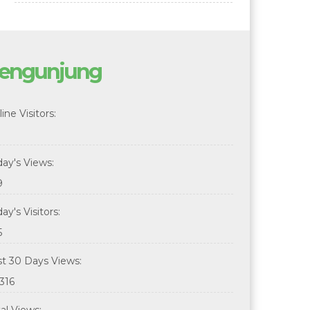
engunjung
ine Visitors:
day's Views:
9
ay's Visitors:
5
st 30 Days Views:
316