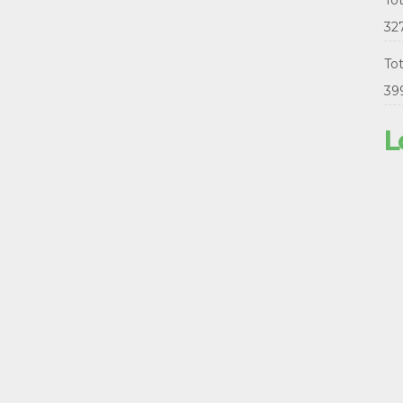
To
32
Tot
39
L