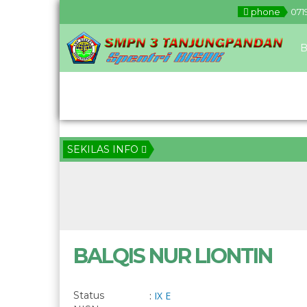
phone
071
B
Download
SEKILAS INFO
BALQIS NUR LIONTIN
Status
:
IX E