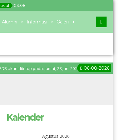
local
03
:
08
Alumni
Informasi
Galeri
06-08-2026
ditutup pada: Jumat, 28 Juni 2024 pukul 11.00 WIB. Pengumuman PPDB: Seni
Kalender
Agustus 2026