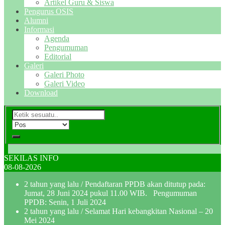
Artikel Guru & Siswa
Pengurus OSIS
Alumni
Informasi
Agenda
Pengumuman
Editorial
Galeri
Galeri Photo
Galeri Video
Download
SEKILAS INFO
08-08-2026
2 tahun yang lalu
/ Pendaftaran PPDB akan ditutup pada:
Jumat, 28 Juni 2024 pukul 11.00 WIB. Pengumuman
PPDB: Senin, 1 Juli 2024
2 tahun yang lalu
/ Selamat Hari kebangkitan Nasional – 20
Mei 2024