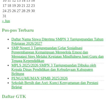
10
11
12
13
14
15
16
17
18
19
20
21
22
23
24
25
26
27
28
29
30
31
« Jun
Pos-pos Terbaru
Daftar Nama Siswa Diterima SMPN 3 Tanjungpandan Tahun
Pelajaran 2026/2027
SMP Negeri 3 Tanjungpandan Gelar Sosialisasi
Pengembangan Kemampuan Mengelola Emosi dan
Mengatasi Stres Melalui Kegiatan Mindfulness bagi Guru dan
Tenaga Kependidikan
MPLS 2025/2026 SMPN 3 Tanjungpandan Dibuka oleh
Kepala Dinas Pendidikan dan Kebudayaan Kabupaten
Belitung
PENGUMUMAN SPMB 2025/2026
Sekolah Bersih dan Asri: Kunci Kenyamanan dan Prestasi
Belajar
Daftar GTK