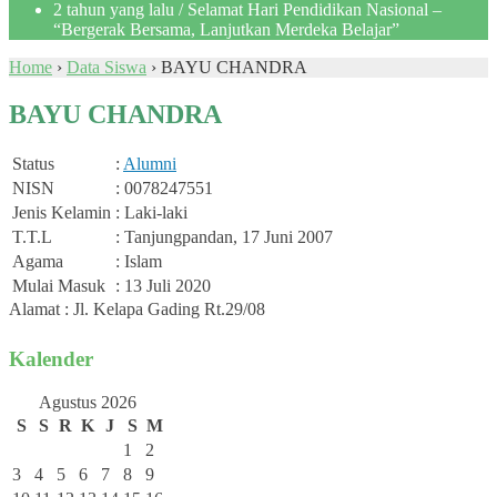
2 tahun yang lalu
/ Selamat Hari Pendidikan Nasional –
“Bergerak Bersama, Lanjutkan Merdeka Belajar”
Home
›
Data Siswa
›
BAYU CHANDRA
BAYU CHANDRA
Status
:
Alumni
NISN
: 0078247551
Jenis Kelamin
: Laki-laki
T.T.L
: Tanjungpandan, 17 Juni 2007
Agama
: Islam
Mulai Masuk
: 13 Juli 2020
Alamat : Jl. Kelapa Gading Rt.29/08
Kalender
Agustus 2026
S
S
R
K
J
S
M
1
2
3
4
5
6
7
8
9