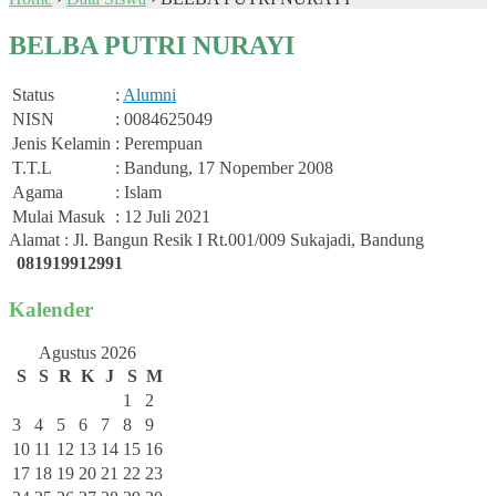
BELBA PUTRI NURAYI
Status
:
Alumni
NISN
: 0084625049
Jenis Kelamin
: Perempuan
T.T.L
: Bandung, 17 Nopember 2008
Agama
: Islam
Mulai Masuk
: 12 Juli 2021
Alamat : Jl. Bangun Resik I Rt.001/009 Sukajadi, Bandung
081919912991
Kalender
Agustus 2026
S
S
R
K
J
S
M
1
2
3
4
5
6
7
8
9
10
11
12
13
14
15
16
17
18
19
20
21
22
23