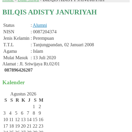
BILQIS ADISTY JANURIYAH
Status
:
Alumni
NISN
: 0087204374
Jenis Kelamin
: Perempuan
T.T.L
: Tanjungpandan, 02 Januari 2008
Agama
: Islam
Mulai Masuk
: 13 Juli 2020
Alamat : Jl. Sriwijaya Rt.02/01
087896426207
Kalender
Agustus 2026
S
S
R
K
J
S
M
1
2
3
4
5
6
7
8
9
10
11
12
13
14
15
16
17
18
19
20
21
22
23