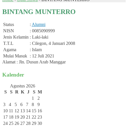
BINTANG MUNTERRO
Status
:
Alumni
NISN
: 0085090999
Jenis Kelamin
: Laki-laki
T.T.L
: Cilegon, 4 Januari 2008
Agama
: Islam
Mulai Masuk
: 12 Juli 2021
Alamat : Jln. Dusun Arab Manggar
Kalender
Agustus 2026
S
S
R
K
J
S
M
1
2
3
4
5
6
7
8
9
10
11
12
13
14
15
16
17
18
19
20
21
22
23
24
25
26
27
28
29
30