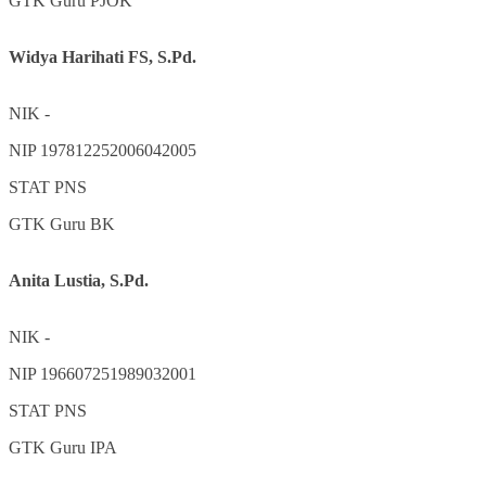
GTK
Guru PJOK
Widya Harihati FS, S.Pd.
NIK
-
NIP
197812252006042005
STAT
PNS
GTK
Guru BK
Anita Lustia, S.Pd.
NIK
-
NIP
196607251989032001
STAT
PNS
GTK
Guru IPA