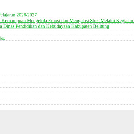
elajaran 2026/2027
n Kemampuan Mengelola Emosi dan Mengatasi Stres Melalui Kegiatan
 Dinas Pendidikan dan Kebudayaan Kabupaten Belitung
jar