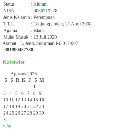
Status
:
Alumni
NISN
: 0086519278
Jenis Kelamin
: Perempuan
T.T.L
: Tanjungpandan, 21 April 2008
Agama
: Islam
Mulai Masuk
: 13 Juli 2020
Alamat : Jl. Jend. Sudirman Rt. 017/007
081990487738
Kalender
Agustus 2026
S
S
R
K
J
S
M
1
2
3
4
5
6
7
8
9
10
11
12
13
14
15
16
17
18
19
20
21
22
23
24
25
26
27
28
29
30
31
« Jun