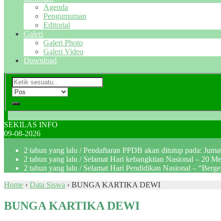
Agenda
Pengumuman
Editorial
Galeri
Galeri Photo
Galeri Video
Download
SEKILAS INFO
09-08-2026
2 tahun yang lalu
/ Pendaftaran PPDB akan ditutup pada: Jum
2 tahun yang lalu
/ Selamat Hari kebangkitan Nasional – 20 M
2 tahun yang lalu
/ Selamat Hari Pendidikan Nasional – “Berg
Home
›
Data Siswa
›
BUNGA KARTIKA DEWI
BUNGA KARTIKA DEWI