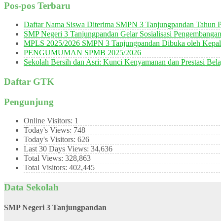
Pos-pos Terbaru
Daftar Nama Siswa Diterima SMPN 3 Tanjungpandan Tahun P
SMP Negeri 3 Tanjungpandan Gelar Sosialisasi Pengembanga
MPLS 2025/2026 SMPN 3 Tanjungpandan Dibuka oleh Kepala
PENGUMUMAN SPMB 2025/2026
Sekolah Bersih dan Asri: Kunci Kenyamanan dan Prestasi Bela
Daftar GTK
Pengunjung
Online Visitors:
1
Today's Views:
748
Today's Visitors:
626
Last 30 Days Views:
34,636
Total Views:
328,863
Total Visitors:
402,445
Data Sekolah
SMP Negeri 3 Tanjungpandan