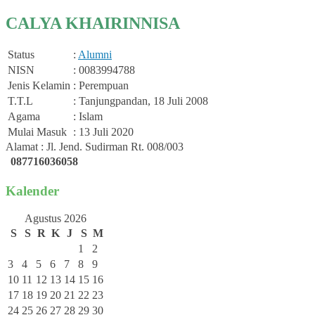
CALYA KHAIRINNISA
Status
:
Alumni
NISN
: 0083994788
Jenis Kelamin
: Perempuan
T.T.L
: Tanjungpandan, 18 Juli 2008
Agama
: Islam
Mulai Masuk
: 13 Juli 2020
Alamat : Jl. Jend. Sudirman Rt. 008/003
087716036058
Kalender
Agustus 2026
S
S
R
K
J
S
M
1
2
3
4
5
6
7
8
9
10
11
12
13
14
15
16
17
18
19
20
21
22
23
24
25
26
27
28
29
30