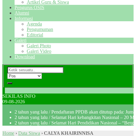
Artikel Guru & Siswa
Pengurus OSIS
Alumni
Informasi
Agenda
Pengumuman
Editorial
Galeri
Galeri Photo
Galeri Video
Download
SEKILAS INFO
09-08-2026
2 tahun yang lalu
/ Pendaftaran PPDB akan ditutup pada: Jum
2 tahun yang lalu
/ Selamat Hari kebangkitan Nasional – 20 M
2 tahun yang lalu
/ Selamat Hari Pendidikan Nasional – “Berg
Home
›
Data Siswa
›
CALYA KHAIRINNISA