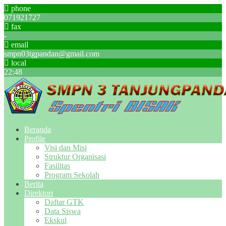
phone
071921727
fax
-
email
smpn03tgpandan@gmail.com
local
22
:
48
Beranda
Profile
Visi dan Misi
Struktur Organisasi
Fasilitas
Program Sekolah
Berita
Direktori
Daftar GTK
Data Siswa
Ekskul