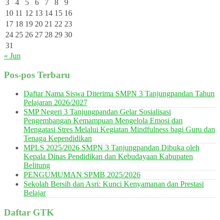
3
4
5
6
7
8
9
10
11
12
13
14
15
16
17
18
19
20
21
22
23
24
25
26
27
28
29
30
31
« Jun
Pos-pos Terbaru
Daftar Nama Siswa Diterima SMPN 3 Tanjungpandan Tahun
Pelajaran 2026/2027
SMP Negeri 3 Tanjungpandan Gelar Sosialisasi
Pengembangan Kemampuan Mengelola Emosi dan
Mengatasi Stres Melalui Kegiatan Mindfulness bagi Guru dan
Tenaga Kependidikan
MPLS 2025/2026 SMPN 3 Tanjungpandan Dibuka oleh
Kepala Dinas Pendidikan dan Kebudayaan Kabupaten
Belitung
PENGUMUMAN SPMB 2025/2026
Sekolah Bersih dan Asri: Kunci Kenyamanan dan Prestasi
Belajar
Daftar GTK