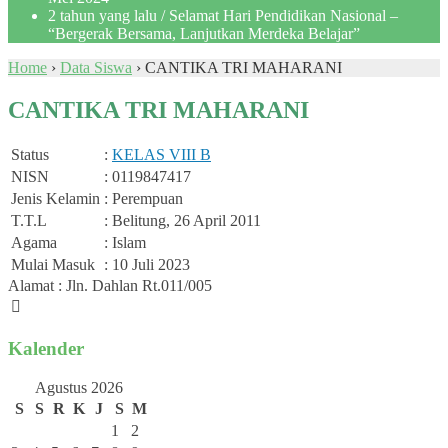
2 tahun yang lalu
/ Selamat Hari Pendidikan Nasional –
“Bergerak Bersama, Lanjutkan Merdeka Belajar”
Home
›
Data Siswa
›
CANTIKA TRI MAHARANI
CANTIKA TRI MAHARANI
Status
:
KELAS VIII B
NISN
: 0119847417
Jenis Kelamin
: Perempuan
T.T.L
: Belitung, 26 April 2011
Agama
: Islam
Mulai Masuk
: 10 Juli 2023
Alamat : Jln. Dahlan Rt.011/005
Kalender
Agustus 2026
S
S
R
K
J
S
M
1
2