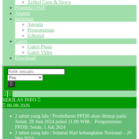
Artikel Guru & Siswa
Pengurus OSIS
Alumni
Informasi
Agenda
Pengumuman
Editorial
Galeri
Galeri Photo
Galeri Video
Download
SEKILAS INFO
06-08-2026
2 tahun yang lalu
/ Pendaftaran PPDB akan ditutup pada:
Jumat, 28 Juni 2024 pukul 11.00 WIB. Pengumuman
PPDB: Senin, 1 Juli 2024
2 tahun yang lalu
/ Selamat Hari kebangkitan Nasional – 20
Mei 2024