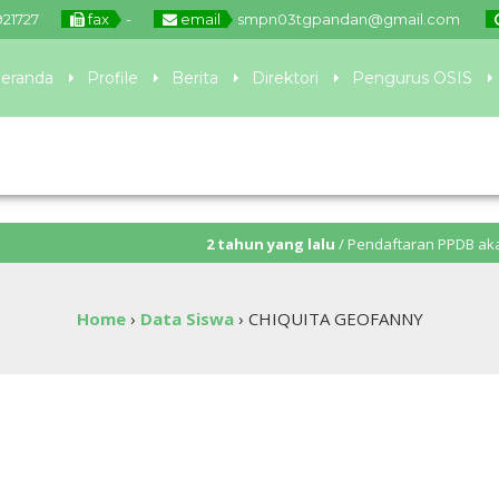
921727
fax
-
email
smpn03tgpandan@gmail.com
eranda
Profile
Berita
Direktori
Pengurus OSIS
2 tahun yang lalu
/ Pendaftaran PPDB akan ditutup 
Home
›
Data Siswa
›
CHIQUITA GEOFANNY