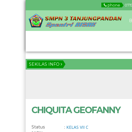
phone
071
B
Download
SEKILAS INFO
CHIQUITA GEOFANNY
Status
:
KELAS VII C