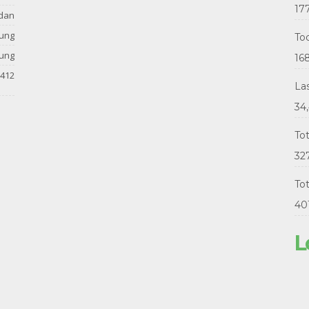
17
dan
tung
Tod
tung
16
412
La
34
To
32
Tot
40
L