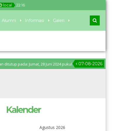
local
22
:
16
Alumni
Informasi
Galeri
07-08-2026
pada: Jumat, 28 Juni 2024 pukul 11.00 WIB. Pengumuman PPDB: Senin, 1 Jul
Kalender
Agustus 2026