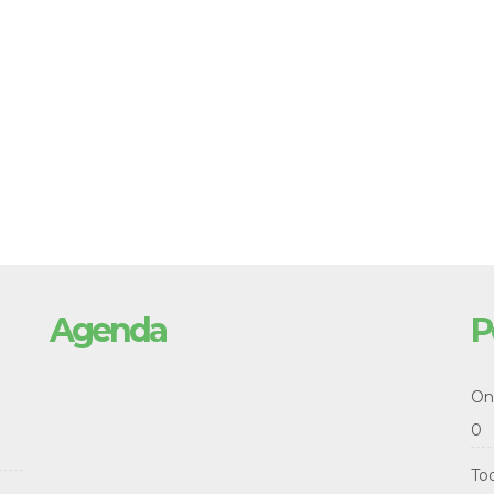
Agenda
P
Onl
0
To