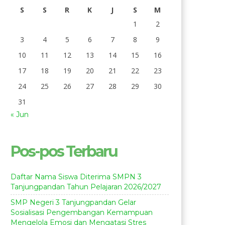
S
S
R
K
J
S
M
1
2
3
4
5
6
7
8
9
10
11
12
13
14
15
16
17
18
19
20
21
22
23
24
25
26
27
28
29
30
31
« Jun
Pos-pos Terbaru
Daftar Nama Siswa Diterima SMPN 3
Tanjungpandan Tahun Pelajaran 2026/2027
SMP Negeri 3 Tanjungpandan Gelar
Sosialisasi Pengembangan Kemampuan
Mengelola Emosi dan Mengatasi Stres