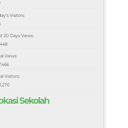
7
ay's Visitors:
8
st 30 Days Views:
,448
tal Views:
7,466
al Visitors:
1,270
okasi Sekolah