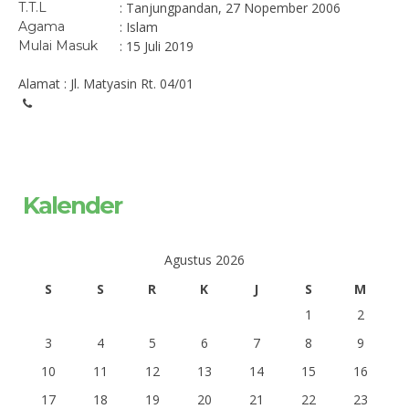
T.T.L
: Tanjungpandan, 27 Nopember 2006
Agama
: Islam
Mulai Masuk
: 15 Juli 2019
Alamat : Jl. Matyasin Rt. 04/01
Kalender
Agustus 2026
S
S
R
K
J
S
M
1
2
3
4
5
6
7
8
9
10
11
12
13
14
15
16
17
18
19
20
21
22
23