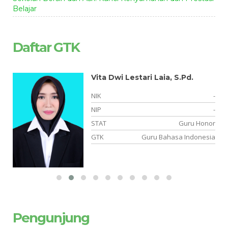
Belajar
Daftar GTK
Vita Dwi Lestari Laia, S.Pd.
-
NIK
-
03
NIP
-
NS
STAT
Guru Honor
PS
GTK
Guru Bahasa Indonesia
Pengunjung