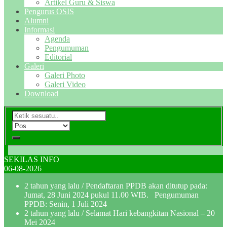
Artikel Guru & Siswa
Pengurus OSIS
Alumni
Informasi
Agenda
Pengumuman
Editorial
Galeri
Galeri Photo
Galeri Video
Download
SEKILAS INFO
06-08-2026
2 tahun yang lalu
/ Pendaftaran PPDB akan ditutup pada:
Jumat, 28 Juni 2024 pukul 11.00 WIB. Pengumuman
PPDB: Senin, 1 Juli 2024
2 tahun yang lalu
/ Selamat Hari kebangkitan Nasional – 20
Mei 2024