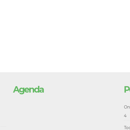
Agenda
P
Onl
4
To