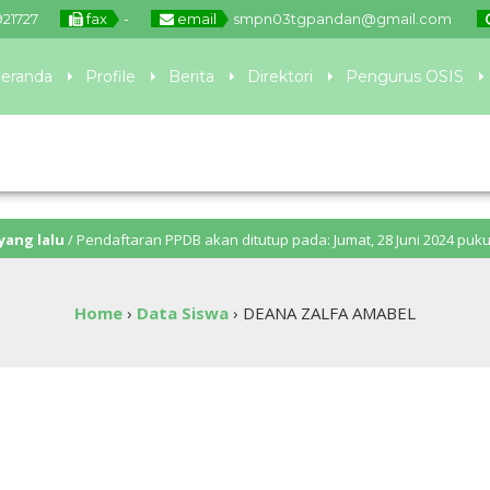
921727
fax
-
email
smpn03tgpandan@gmail.com
eranda
Profile
Berita
Direktori
Pengurus OSIS
/ Pendaftaran PPDB akan ditutup pada: Jumat, 28 Juni 2024 pukul 11.00 W
/ Selamat Hari Pendidikan Nasional – “Bergerak Bersama, Lanjutkan Merd
Home
›
Data Siswa
›
DEANA ZALFA AMABEL