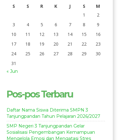
S
S
R
K
J
S
M
1
2
3
4
5
6
7
8
9
10
11
12
13
14
15
16
17
18
19
20
21
22
23
24
25
26
27
28
29
30
31
« Jun
Pos-pos Terbaru
Daftar Nama Siswa Diterima SMPN 3
Tanjungpandan Tahun Pelajaran 2026/2027
SMP Negeri 3 Tanjungpandan Gelar
Sosialisasi Pengembangan Kemampuan
Mengelola Emosi dan Mengatasi Stres