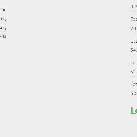
97
dan
tung
Tod
tung
78
412
La
34
To
32
Tot
40
L