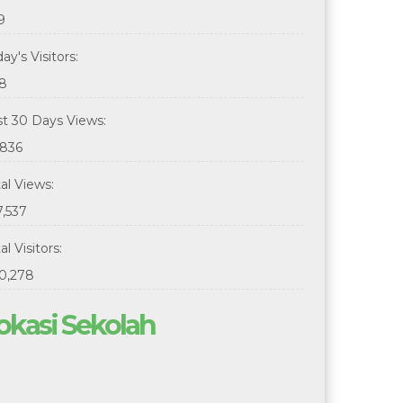
9
ay's Visitors:
8
st 30 Days Views:
,836
tal Views:
7,537
al Visitors:
0,278
okasi Sekolah