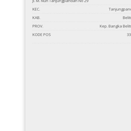
Jl. M. Nuh Tanjungpandan No 29
KEC.
Tanjungpan
KAB.
Beli
PROV.
Kep. Bangka Beli
KODE POS
33