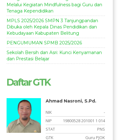
Melalui Kegiatan Mindfulness bagi Guru dan
Tenaga Kependidikan
MPLS 2025/2026 SMPN 3 Tanjungpandan
Dibuka oleh Kepala Dinas Pendidikan dan
Kebudayaan Kabupaten Belitung
PENGUMUMAN SPMB 2025/2026
Sekolah Bersih dan Asri: Kunci Kenyamanan
dan Prestasi Belajar
Daftar GTK
Ahmad Nasroni, S.Pd.
-
NIK
-
5
NIP
19800528 201001 1 014
S
STAT
PNS
GTK
Guru PJOK