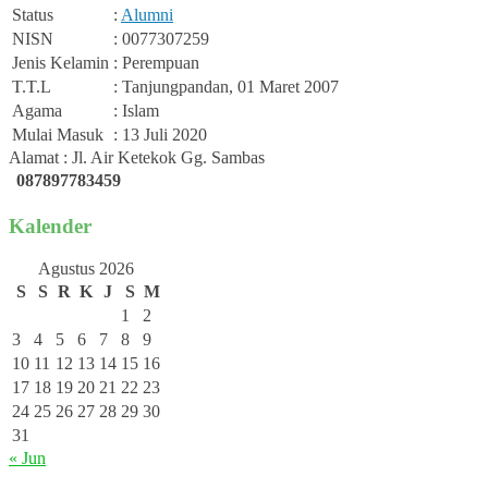
Status
:
Alumni
NISN
: 0077307259
Jenis Kelamin
: Perempuan
T.T.L
: Tanjungpandan, 01 Maret 2007
Agama
: Islam
Mulai Masuk
: 13 Juli 2020
Alamat : Jl. Air Ketekok Gg. Sambas
087897783459
Kalender
Agustus 2026
S
S
R
K
J
S
M
1
2
3
4
5
6
7
8
9
10
11
12
13
14
15
16
17
18
19
20
21
22
23
24
25
26
27
28
29
30
31
« Jun