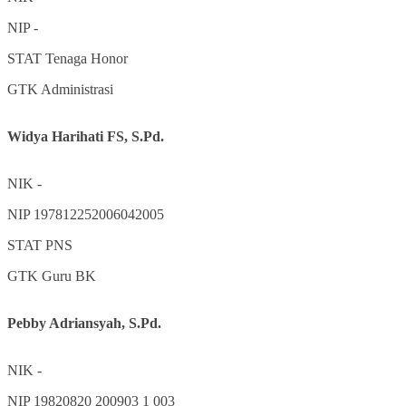
NIP
-
STAT
Tenaga Honor
GTK
Administrasi
Widya Harihati FS, S.Pd.
NIK
-
NIP
197812252006042005
STAT
PNS
GTK
Guru BK
Pebby Adriansyah, S.Pd.
NIK
-
NIP
19820820 200903 1 003