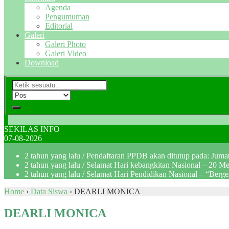
Agenda
Pengumuman
Editorial
Galeri
Galeri Photo
Galeri Video
Download
SEKILAS INFO
07-08-2026
2 tahun yang lalu
/ Pendaftaran PPDB akan ditutup pada: Jum
2 tahun yang lalu
/ Selamat Hari kebangkitan Nasional – 20 M
2 tahun yang lalu
/ Selamat Hari Pendidikan Nasional – “Berg
Home
›
Data Siswa
›
DEARLI MONICA
DEARLI MONICA