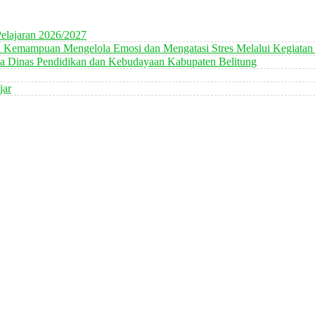
elajaran 2026/2027
n Kemampuan Mengelola Emosi dan Mengatasi Stres Melalui Kegiatan
 Dinas Pendidikan dan Kebudayaan Kabupaten Belitung
jar