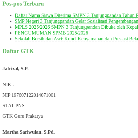
Pos-pos Terbaru
Daftar Nama Siswa Diterima SMPN 3 Tanjungpandan Tahun P
SMP Negeri 3 Tanjungpandan Gelar Sosialisasi Pengembanga
MPLS 2025/2026 SMPN 3 Tanjungpandan Dibuka oleh Kepala
PENGUMUMAN SPMB 2025/2026
Sekolah Bersih dan Asri: Kunci Kenyamanan dan Prestasi Bela
Daftar GTK
Jafrizal, S.P.
NIK
-
NIP
197607122014071001
STAT
PNS
GTK
Guru Prakarya
Martha Sariwulan, S.Pd.