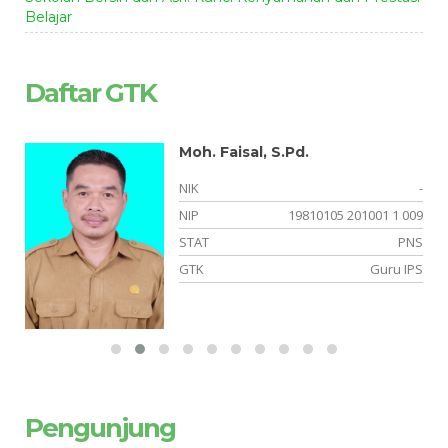
Belajar
Daftar GTK
Moh. Faisal, S.Pd.
-
NIK
-
-
NIP
19810105 201001 1 009
or
STAT
PNS
an
GTK
Guru IPS
Pengunjung