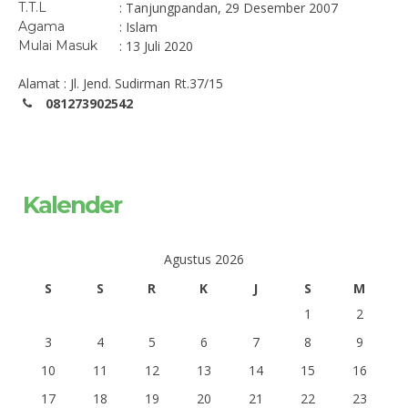
T.T.L
: Tanjungpandan, 29 Desember 2007
Agama
: Islam
Mulai Masuk
: 13 Juli 2020
Alamat : Jl. Jend. Sudirman Rt.37/15
081273902542
Kalender
Agustus 2026
S
S
R
K
J
S
M
1
2
3
4
5
6
7
8
9
10
11
12
13
14
15
16
17
18
19
20
21
22
23