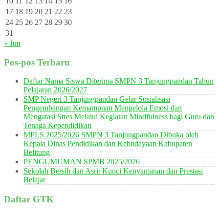
10
11
12
13
14
15
16
17
18
19
20
21
22
23
24
25
26
27
28
29
30
31
« Jun
Pos-pos Terbaru
Daftar Nama Siswa Diterima SMPN 3 Tanjungpandan Tahun
Pelajaran 2026/2027
SMP Negeri 3 Tanjungpandan Gelar Sosialisasi
Pengembangan Kemampuan Mengelola Emosi dan
Mengatasi Stres Melalui Kegiatan Mindfulness bagi Guru dan
Tenaga Kependidikan
MPLS 2025/2026 SMPN 3 Tanjungpandan Dibuka oleh
Kepala Dinas Pendidikan dan Kebudayaan Kabupaten
Belitung
PENGUMUMAN SPMB 2025/2026
Sekolah Bersih dan Asri: Kunci Kenyamanan dan Prestasi
Belajar
Daftar GTK