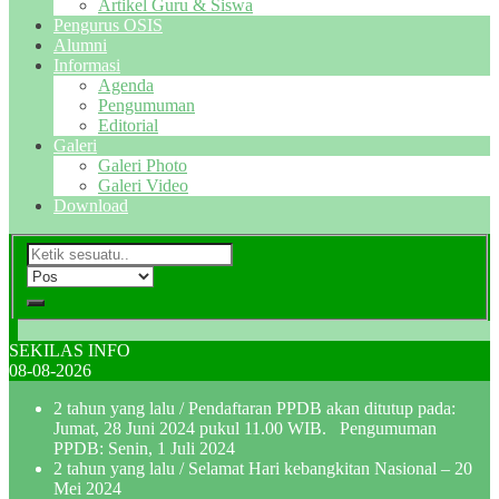
Artikel Guru & Siswa
Pengurus OSIS
Alumni
Informasi
Agenda
Pengumuman
Editorial
Galeri
Galeri Photo
Galeri Video
Download
SEKILAS INFO
08-08-2026
2 tahun yang lalu
/ Pendaftaran PPDB akan ditutup pada:
Jumat, 28 Juni 2024 pukul 11.00 WIB. Pengumuman
PPDB: Senin, 1 Juli 2024
2 tahun yang lalu
/ Selamat Hari kebangkitan Nasional – 20
Mei 2024