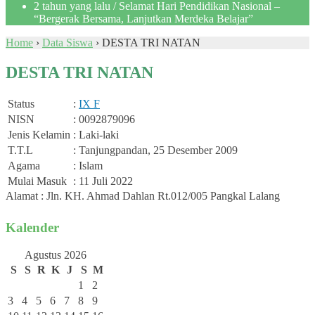
2 tahun yang lalu
/ Selamat Hari Pendidikan Nasional –
“Bergerak Bersama, Lanjutkan Merdeka Belajar”
Home
›
Data Siswa
›
DESTA TRI NATAN
DESTA TRI NATAN
Status
:
IX F
NISN
: 0092879096
Jenis Kelamin
: Laki-laki
T.T.L
: Tanjungpandan, 25 Desember 2009
Agama
: Islam
Mulai Masuk
: 11 Juli 2022
Alamat : Jln. KH. Ahmad Dahlan Rt.012/005 Pangkal Lalang
Kalender
Agustus 2026
S
S
R
K
J
S
M
1
2
3
4
5
6
7
8
9