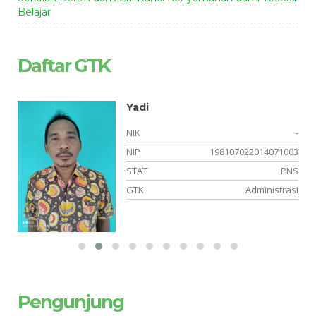
Belajar
Daftar GTK
Yadi
-
NIK
-
-
NIP
198107022014071003
NS
STAT
PNS
ia
GTK
Administrasi
Pengunjung