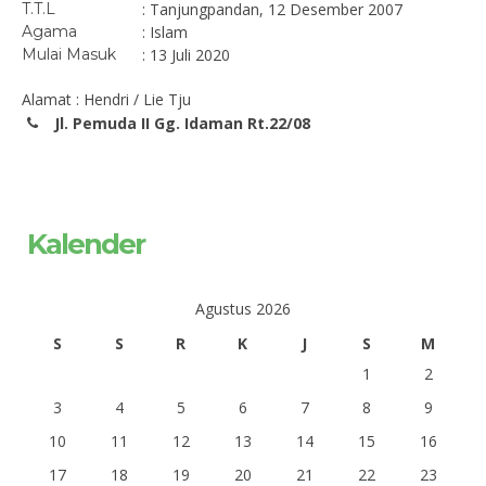
T.T.L
: Tanjungpandan, 12 Desember 2007
Agama
: Islam
Mulai Masuk
: 13 Juli 2020
Alamat : Hendri / Lie Tju
Jl. Pemuda II Gg. Idaman Rt.22/08
Kalender
Agustus 2026
S
S
R
K
J
S
M
1
2
3
4
5
6
7
8
9
10
11
12
13
14
15
16
17
18
19
20
21
22
23