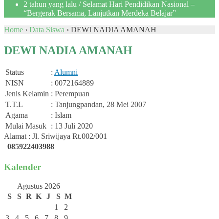
2 tahun yang lalu
/ Selamat Hari Pendidikan Nasional –
“Bergerak Bersama, Lanjutkan Merdeka Belajar”
Home
›
Data Siswa
›
DEWI NADIA AMANAH
DEWI NADIA AMANAH
Status
:
Alumni
NISN
: 0072164889
Jenis Kelamin
: Perempuan
T.T.L
: Tanjungpandan, 28 Mei 2007
Agama
: Islam
Mulai Masuk
: 13 Juli 2020
Alamat : Jl. Sriwijaya Rt.002/001
085922403988
Kalender
Agustus 2026
S
S
R
K
J
S
M
1
2
3
4
5
6
7
8
9