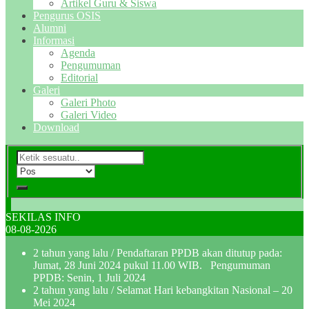
Artikel Guru & Siswa
Pengurus OSIS
Alumni
Informasi
Agenda
Pengumuman
Editorial
Galeri
Galeri Photo
Galeri Video
Download
SEKILAS INFO
08-08-2026
2 tahun yang lalu
/ Pendaftaran PPDB akan ditutup pada:
Jumat, 28 Juni 2024 pukul 11.00 WIB. Pengumuman
PPDB: Senin, 1 Juli 2024
2 tahun yang lalu
/ Selamat Hari kebangkitan Nasional – 20
Mei 2024