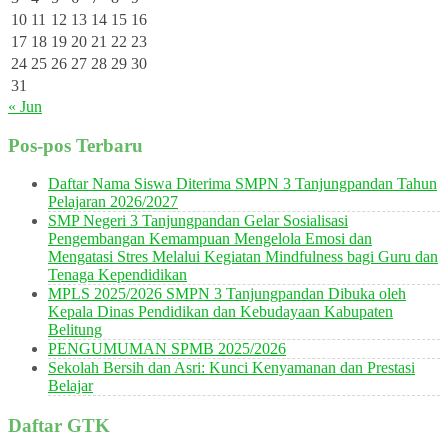
10
11
12
13
14
15
16
17
18
19
20
21
22
23
24
25
26
27
28
29
30
31
« Jun
Pos-pos Terbaru
Daftar Nama Siswa Diterima SMPN 3 Tanjungpandan Tahun
Pelajaran 2026/2027
SMP Negeri 3 Tanjungpandan Gelar Sosialisasi
Pengembangan Kemampuan Mengelola Emosi dan
Mengatasi Stres Melalui Kegiatan Mindfulness bagi Guru dan
Tenaga Kependidikan
MPLS 2025/2026 SMPN 3 Tanjungpandan Dibuka oleh
Kepala Dinas Pendidikan dan Kebudayaan Kabupaten
Belitung
PENGUMUMAN SPMB 2025/2026
Sekolah Bersih dan Asri: Kunci Kenyamanan dan Prestasi
Belajar
Daftar GTK