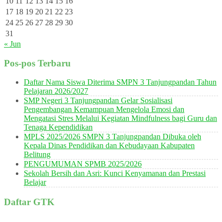
10
11
12
13
14
15
16
17
18
19
20
21
22
23
24
25
26
27
28
29
30
31
« Jun
Pos-pos Terbaru
Daftar Nama Siswa Diterima SMPN 3 Tanjungpandan Tahun
Pelajaran 2026/2027
SMP Negeri 3 Tanjungpandan Gelar Sosialisasi
Pengembangan Kemampuan Mengelola Emosi dan
Mengatasi Stres Melalui Kegiatan Mindfulness bagi Guru dan
Tenaga Kependidikan
MPLS 2025/2026 SMPN 3 Tanjungpandan Dibuka oleh
Kepala Dinas Pendidikan dan Kebudayaan Kabupaten
Belitung
PENGUMUMAN SPMB 2025/2026
Sekolah Bersih dan Asri: Kunci Kenyamanan dan Prestasi
Belajar
Daftar GTK