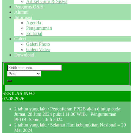
Artikel Guru & Siswa
Pengurus OSIS
Alumni
Informasi
Agenda
Pengumuman
Editorial
Galeri
Galeri Photo
Galeri Video
Download
SEKILAS INFO
07-08-2026
2 tahun yang lalu
/ Pendaftaran PPDB akan ditutup pada:
Jumat, 28 Juni 2024 pukul 11.00 WIB. Pengumuman
PPDB: Senin, 1 Juli 2024
2 tahun yang lalu
/ Selamat Hari kebangkitan Nasional – 20
Mei 2024