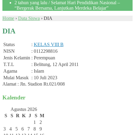
2 tahun yang lalu
/ Selamat Hari Pendidikan Nasional –
“Bergerak Bersama, Lanjutkan Merdeka Belajar”
Home
›
Data Siswa
›
DIA
DIA
Status
:
KELAS VIII B
NISN
: 0112298816
Jenis Kelamin
: Perempuan
T.T.L
: Belitung, 12 April 2011
Agama
: Islam
Mulai Masuk
: 10 Juli 2023
Alamat : Jln. Stadion Rt.021/008
Kalender
Agustus 2026
S
S
R
K
J
S
M
1
2
3
4
5
6
7
8
9