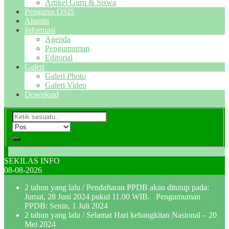
Artikel Guru & Siswa
Pengurus OSIS
Alumni
Informasi
Agenda
Pengumuman
Editorial
Galeri
Galeri Photo
Galeri Video
Download
SEKILAS INFO
08-08-2026
2 tahun yang lalu
/ Pendaftaran PPDB akan ditutup pada:
Jumat, 28 Juni 2024 pukul 11.00 WIB. Pengumuman
PPDB: Senin, 1 Juli 2024
2 tahun yang lalu
/ Selamat Hari kebangkitan Nasional – 20
Mei 2024