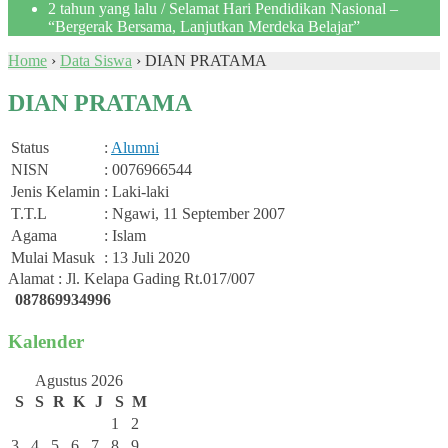
2 tahun yang lalu
/ Selamat Hari Pendidikan Nasional –
“Bergerak Bersama, Lanjutkan Merdeka Belajar”
Home
›
Data Siswa
›
DIAN PRATAMA
DIAN PRATAMA
Status
:
Alumni
NISN
: 0076966544
Jenis Kelamin
: Laki-laki
T.T.L
: Ngawi, 11 September 2007
Agama
: Islam
Mulai Masuk
: 13 Juli 2020
Alamat : Jl. Kelapa Gading Rt.017/007
087869934996
Kalender
Agustus 2026
S
S
R
K
J
S
M
1
2
3
4
5
6
7
8
9