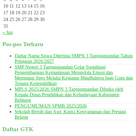
10
11
12
13
14
15
16
17
18
19
20
21
22
23
24
25
26
27
28
29
30
31
« Jun
Pos-pos Terbaru
Daftar Nama Siswa Diterima SMPN 3 Tanjungpandan Tahun
Pelajaran 2026/2027
SMP Negeri 3 Tanjungpandan Gelar Sosialisasi
Pengembangan Kemampuan Mengelola Emosi dan
Mengatasi Stres Melalui Kegiatan Mindfulness bagi Guru dan
Tenaga Kependidikan
MPLS 2025/2026 SMPN 3 Tanjungpandan Dibuka oleh
Kepala Dinas Pendidikan dan Kebudayaan Kabupaten
Belitung
PENGUMUMAN SPMB 2025/2026
Sekolah Bersih dan Asri: Kunci Kenyamanan dan Prestasi
Belajar
Daftar GTK