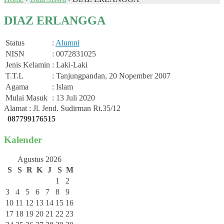
DIAZ ERLANGGA
Status
:
Alumni
NISN
: 0072831025
Jenis Kelamin
: Laki-Laki
T.T.L
: Tanjungpandan, 20 Nopember 2007
Agama
: Islam
Mulai Masuk
: 13 Juli 2020
Alamat : Jl. Jend. Sudirman Rt.35/12
087799176515
Kalender
Agustus 2026
S
S
R
K
J
S
M
1
2
3
4
5
6
7
8
9
10
11
12
13
14
15
16
17
18
19
20
21
22
23