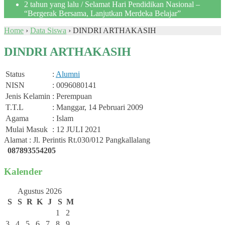
2 tahun yang lalu
/ Selamat Hari Pendidikan Nasional –
“Bergerak Bersama, Lanjutkan Merdeka Belajar”
Home
›
Data Siswa
›
DINDRI ARTHAKASIH
DINDRI ARTHAKASIH
Status
:
Alumni
NISN
: 0096080141
Jenis Kelamin
: Perempuan
T.T.L
: Manggar, 14 Pebruari 2009
Agama
: Islam
Mulai Masuk
: 12 JULI 2021
Alamat : Jl. Perintis Rt.030/012 Pangkallalang
087893554205
Kalender
Agustus 2026
S
S
R
K
J
S
M
1
2
3
4
5
6
7
8
9