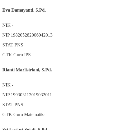
Eva Damayanti, S.Pd.
NIK
-
NIP
198205282006042013
STAT
PNS
GTK
Guru IPS
Rianti Marlistriani, S.Pd.
NIK
-
NIP
199303112019032011
STAT
PNS
GTK
Guru Matematika
Sri Lestari Sejati, S.Pd.