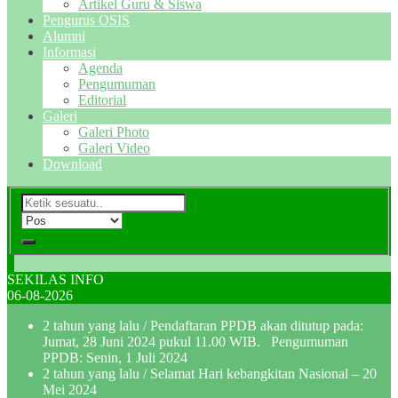
Artikel Guru & Siswa
Pengurus OSIS
Alumni
Informasi
Agenda
Pengumuman
Editorial
Galeri
Galeri Photo
Galeri Video
Download
SEKILAS INFO
06-08-2026
2 tahun yang lalu
/ Pendaftaran PPDB akan ditutup pada:
Jumat, 28 Juni 2024 pukul 11.00 WIB. Pengumuman
PPDB: Senin, 1 Juli 2024
2 tahun yang lalu
/ Selamat Hari kebangkitan Nasional – 20
Mei 2024