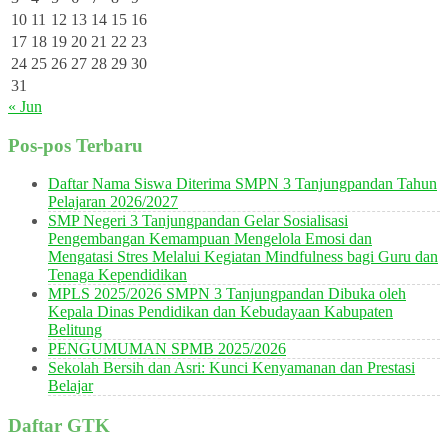
10
11
12
13
14
15
16
17
18
19
20
21
22
23
24
25
26
27
28
29
30
31
« Jun
Pos-pos Terbaru
Daftar Nama Siswa Diterima SMPN 3 Tanjungpandan Tahun
Pelajaran 2026/2027
SMP Negeri 3 Tanjungpandan Gelar Sosialisasi
Pengembangan Kemampuan Mengelola Emosi dan
Mengatasi Stres Melalui Kegiatan Mindfulness bagi Guru dan
Tenaga Kependidikan
MPLS 2025/2026 SMPN 3 Tanjungpandan Dibuka oleh
Kepala Dinas Pendidikan dan Kebudayaan Kabupaten
Belitung
PENGUMUMAN SPMB 2025/2026
Sekolah Bersih dan Asri: Kunci Kenyamanan dan Prestasi
Belajar
Daftar GTK