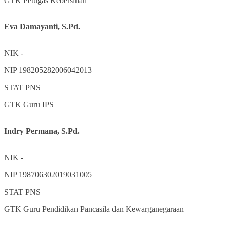
GTK
Petugas Kebersihan
Eva Damayanti, S.Pd.
NIK
-
NIP
198205282006042013
STAT
PNS
GTK
Guru IPS
Indry Permana, S.Pd.
NIK
-
NIP
198706302019031005
STAT
PNS
GTK
Guru Pendidikan Pancasila dan Kewarganegaraan