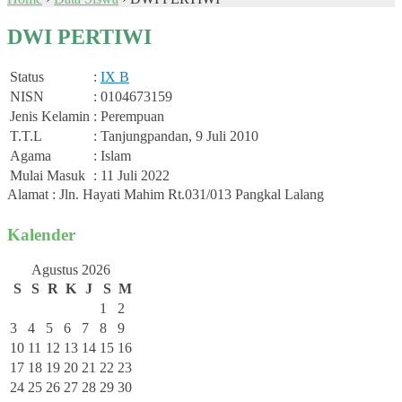
DWI PERTIWI
Status
:
IX B
NISN
: 0104673159
Jenis Kelamin
: Perempuan
T.T.L
: Tanjungpandan, 9 Juli 2010
Agama
: Islam
Mulai Masuk
: 11 Juli 2022
Alamat : Jln. Hayati Mahim Rt.031/013 Pangkal Lalang
Kalender
Agustus 2026
S
S
R
K
J
S
M
1
2
3
4
5
6
7
8
9
10
11
12
13
14
15
16
17
18
19
20
21
22
23
24
25
26
27
28
29
30