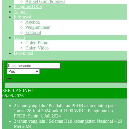
Artikel Guru & Siswa
Pengurus OSIS
Alumni
Informasi
Agenda
Pengumuman
Editorial
Galeri
Galeri Photo
Galeri Video
Download
SEKILAS INFO
08-08-2026
2 tahun yang lalu
/ Pendaftaran PPDB akan ditutup pada:
Jumat, 28 Juni 2024 pukul 11.00 WIB. Pengumuman
PPDB: Senin, 1 Juli 2024
2 tahun yang lalu
/ Selamat Hari kebangkitan Nasional – 20
Mei 2024