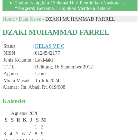
2 tahun yang lalu
/ Selamat Hari Pendidikan Nasional –
“Bergerak Bersama, Lanjutkan Merdeka Belajar”
Home
›
Data Siswa
›
DZAKI MUHAMMAD FARREL
DZAKI MUHAMMAD FARREL
Status
:
KELAS VII C
NISN
: 0124542177
Jenis Kelamin
: Laki-laki
T.T.L
: Belitung, 16 September 2012
Agama
: Islam
Mulai Masuk
: 15 Juli 2024
Alamat : Jln. Abadi Rt. 019/008
Kalender
Agustus 2026
S
S
R
K
J
S
M
1
2
3
4
5
6
7
8
9