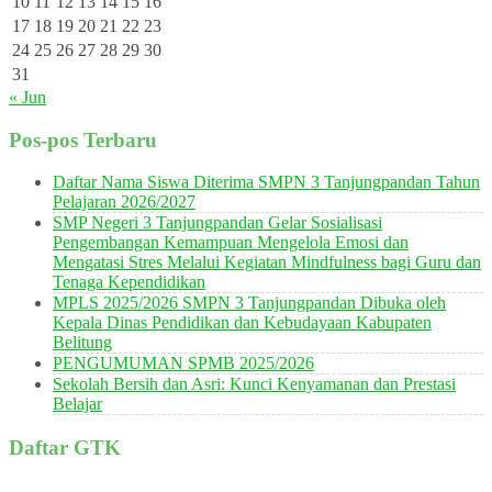
10
11
12
13
14
15
16
17
18
19
20
21
22
23
24
25
26
27
28
29
30
31
« Jun
Pos-pos Terbaru
Daftar Nama Siswa Diterima SMPN 3 Tanjungpandan Tahun
Pelajaran 2026/2027
SMP Negeri 3 Tanjungpandan Gelar Sosialisasi
Pengembangan Kemampuan Mengelola Emosi dan
Mengatasi Stres Melalui Kegiatan Mindfulness bagi Guru dan
Tenaga Kependidikan
MPLS 2025/2026 SMPN 3 Tanjungpandan Dibuka oleh
Kepala Dinas Pendidikan dan Kebudayaan Kabupaten
Belitung
PENGUMUMAN SPMB 2025/2026
Sekolah Bersih dan Asri: Kunci Kenyamanan dan Prestasi
Belajar
Daftar GTK