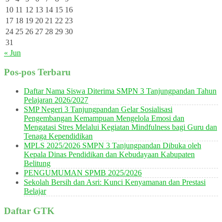
10
11
12
13
14
15
16
17
18
19
20
21
22
23
24
25
26
27
28
29
30
31
« Jun
Pos-pos Terbaru
Daftar Nama Siswa Diterima SMPN 3 Tanjungpandan Tahun
Pelajaran 2026/2027
SMP Negeri 3 Tanjungpandan Gelar Sosialisasi
Pengembangan Kemampuan Mengelola Emosi dan
Mengatasi Stres Melalui Kegiatan Mindfulness bagi Guru dan
Tenaga Kependidikan
MPLS 2025/2026 SMPN 3 Tanjungpandan Dibuka oleh
Kepala Dinas Pendidikan dan Kebudayaan Kabupaten
Belitung
PENGUMUMAN SPMB 2025/2026
Sekolah Bersih dan Asri: Kunci Kenyamanan dan Prestasi
Belajar
Daftar GTK