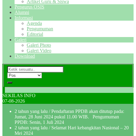
Artikel Guru & Siswa
Pengurus OSIS
Alumni
Informasi
Agenda
Pengumuman
Editorial
Galeri
Galeri Photo
Galeri Video
Download
SEKILAS INFO
07-08-2026
2 tahun yang lalu
/ Pendaftaran PPDB akan ditutup pada:
Jumat, 28 Juni 2024 pukul 11.00 WIB. Pengumuman
PPDB: Senin, 1 Juli 2024
2 tahun yang lalu
/ Selamat Hari kebangkitan Nasional – 20
Mei 2024