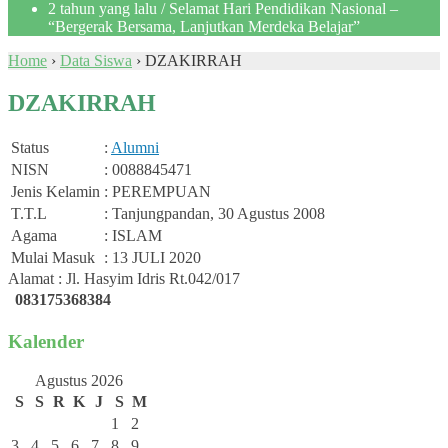
2 tahun yang lalu
/ Selamat Hari Pendidikan Nasional –
“Bergerak Bersama, Lanjutkan Merdeka Belajar”
Home
›
Data Siswa
›
DZAKIRRAH
DZAKIRRAH
Status
:
Alumni
NISN
: 0088845471
Jenis Kelamin
: PEREMPUAN
T.T.L
: Tanjungpandan, 30 Agustus 2008
Agama
: ISLAM
Mulai Masuk
: 13 JULI 2020
Alamat : Jl. Hasyim Idris Rt.042/017
083175368384
Kalender
Agustus 2026
S
S
R
K
J
S
M
1
2
3
4
5
6
7
8
9