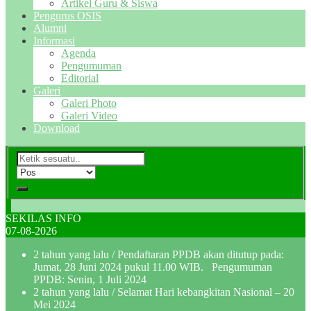
Artikel Guru & Siswa
Pengurus OSIS
Alumni
Informasi
Agenda
Pengumuman
Editorial
Galeri
Galeri Photo
Galeri Video
Download
SEKILAS INFO
07-08-2026
2 tahun yang lalu
/ Pendaftaran PPDB akan ditutup pada:
Jumat, 28 Juni 2024 pukul 11.00 WIB. Pengumuman
PPDB: Senin, 1 Juli 2024
2 tahun yang lalu
/ Selamat Hari kebangkitan Nasional – 20
Mei 2024