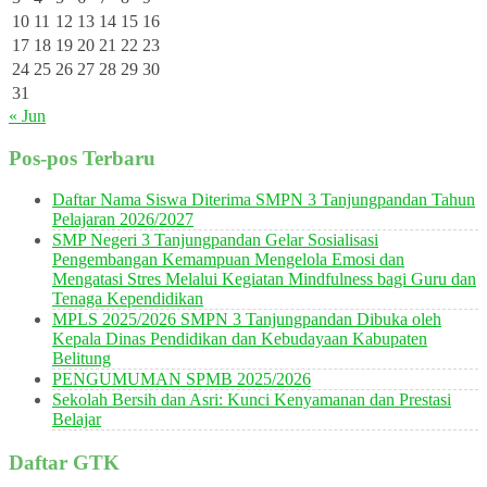
10
11
12
13
14
15
16
17
18
19
20
21
22
23
24
25
26
27
28
29
30
31
« Jun
Pos-pos Terbaru
Daftar Nama Siswa Diterima SMPN 3 Tanjungpandan Tahun
Pelajaran 2026/2027
SMP Negeri 3 Tanjungpandan Gelar Sosialisasi
Pengembangan Kemampuan Mengelola Emosi dan
Mengatasi Stres Melalui Kegiatan Mindfulness bagi Guru dan
Tenaga Kependidikan
MPLS 2025/2026 SMPN 3 Tanjungpandan Dibuka oleh
Kepala Dinas Pendidikan dan Kebudayaan Kabupaten
Belitung
PENGUMUMAN SPMB 2025/2026
Sekolah Bersih dan Asri: Kunci Kenyamanan dan Prestasi
Belajar
Daftar GTK