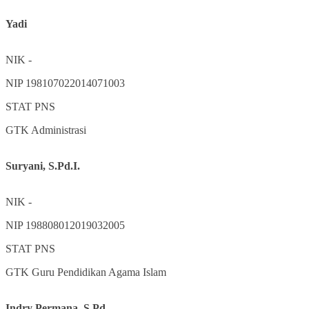
Yadi
NIK
-
NIP
198107022014071003
STAT
PNS
GTK
Administrasi
Suryani, S.Pd.I.
NIK
-
NIP
198808012019032005
STAT
PNS
GTK
Guru Pendidikan Agama Islam
Indry Permana, S.Pd.