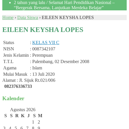
2 tahun yang lalu
/ Selamat Hari Pendidikan Nasional –
“Bergerak Bersama, Lanjutkan Merdeka Belajar”
Home
›
Data Siswa
›
EILEEN KEYSHA LOPES
EILEEN KEYSHA LOPES
Status
:
KELAS VII C
NISN
: 0087342107
Jenis Kelamin
: Perempuan
T.T.L
: Palembang, 02 Desember 2008
Agama
: Islam
Mulai Masuk
: 13 Juli 2020
Alamat : Jl. Sijuk Rt.021/006
082376336733
Kalender
Agustus 2026
S
S
R
K
J
S
M
1
2
3
4
5
6
7
8
9