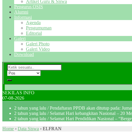
Artikel Guru & Siswa
Pengurus OSIS
Alumni
Informasi
Agenda
Pengumuman
Editorial
Galeri
Galeri Photo
Galeri Video
Download
SEKILAS INFO
07-08-2026
2 tahun yang lalu
/ Pendaftaran PPDB akan ditutup pada: Jum
2 tahun yang lalu
/ Selamat Hari kebangkitan Nasional – 20 M
2 tahun yang lalu
/ Selamat Hari Pendidikan Nasional – “Berg
Home
›
Data Siswa
›
ELFRAN