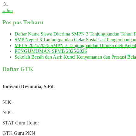
31
« Jun
Pos-pos Terbaru
Daftar Nama Siswa Diterima SMPN 3 Tanjungpandan Tahun P
SMP Negeri 3 Tanjungpandan Gelar Sosialisasi Pengembanga
MPLS 2025/2026 SMPN 3 Tanjungpandan Dibuka oleh Kepala
PENGUMUMAN SPMB 2025/2026
Sekolah Bersih dan Asri: Kunci Kenyamanan dan Prestasi Bela
Daftar GTK
Indiyani Dwimutia, S.Pd.
NIK
-
NIP
-
STAT
Guru Honor
GTK
Guru PKN