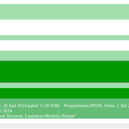
at, 28 Juni 2024 pukul 11.00 WIB. Pengumuman PPDB: Senin, 1 Juli
ei 2024
erak Bersama, Lanjutkan Merdeka Belajar”