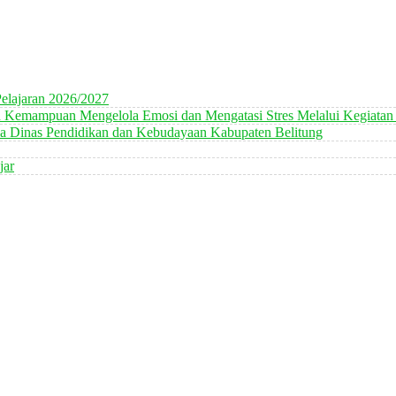
elajaran 2026/2027
n Kemampuan Mengelola Emosi dan Mengatasi Stres Melalui Kegiatan
 Dinas Pendidikan dan Kebudayaan Kabupaten Belitung
jar