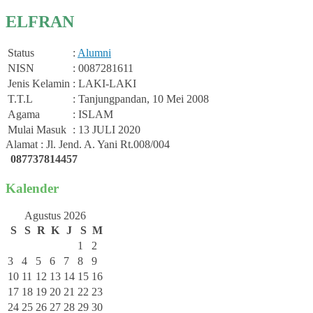
ELFRAN
Status
:
Alumni
NISN
: 0087281611
Jenis Kelamin
: LAKI-LAKI
T.T.L
: Tanjungpandan, 10 Mei 2008
Agama
: ISLAM
Mulai Masuk
: 13 JULI 2020
Alamat : Jl. Jend. A. Yani Rt.008/004
087737814457
Kalender
Agustus 2026
S
S
R
K
J
S
M
1
2
3
4
5
6
7
8
9
10
11
12
13
14
15
16
17
18
19
20
21
22
23
24
25
26
27
28
29
30