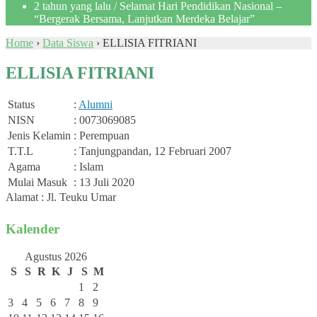
2 tahun yang lalu
/ Selamat Hari Pendidikan Nasional –
“Bergerak Bersama, Lanjutkan Merdeka Belajar”
Home
›
Data Siswa
›
ELLISIA FITRIANI
ELLISIA FITRIANI
Status
:
Alumni
NISN
: 0073069085
Jenis Kelamin
: Perempuan
T.T.L
: Tanjungpandan, 12 Februari 2007
Agama
: Islam
Mulai Masuk
: 13 Juli 2020
Alamat : Jl. Teuku Umar
Kalender
Agustus 2026
S
S
R
K
J
S
M
1
2
3
4
5
6
7
8
9