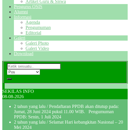
Artikel Guru & Siswa
Pengurus OSIS
Alumni
Informasi
Agenda
Pengumuman
Editorial
Galeri
Galeri Photo
Galeri Video
Download
SEKILAS INFO
08-08-2026
2 tahun yang lalu
/ Pendaftaran PPDB akan ditutup pada:
Jumat, 28 Juni 2024 pukul 11.00 WIB. Pengumuman
PPDB: Senin, 1 Juli 2024
2 tahun yang lalu
/ Selamat Hari kebangkitan Nasional – 20
Mei 2024