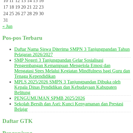
10
11
12
13
14
15
16
17
18
19
20
21
22
23
24
25
26
27
28
29
30
31
« Jun
Pos-pos Terbaru
Daftar Nama Siswa Diterima SMPN 3 Tanjungpandan Tahun
Pelajaran 2026/2027
SMP Negeri 3 Tanjungpandan Gelar Sosialisasi
Pengembangan Kemampuan Mengelola Emosi dan
Mengatasi Stres Melalui Kegiatan Mindfulness bagi Guru dan
Tenaga Kependidikan
MPLS 2025/2026 SMPN 3 Tanjungpandan Dibuka oleh
Kepala Dinas Pendidikan dan Kebudayaan Kabupaten
Belitung
PENGUMUMAN SPMB 2025/2026
Sekolah Bersih dan Asri: Kunci Kenyamanan dan Prestasi
Belajar
Daftar GTK