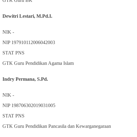
GTK
Guru BK
Dewitri Lestari, M.Pd.I.
NIK
-
NIP
197910112006042003
STAT
PNS
GTK
Guru Pendidikan Agama Islam
Indry Permana, S.Pd.
NIK
-
NIP
198706302019031005
STAT
PNS
GTK
Guru Pendidikan Pancasila dan Kewarganegaraan