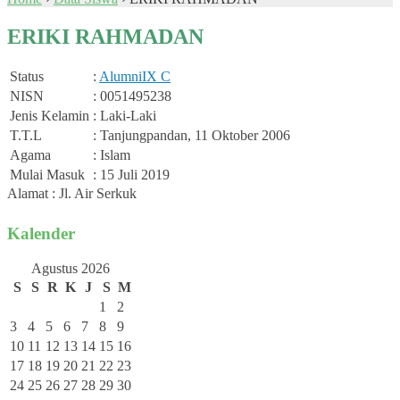
ERIKI RAHMADAN
Status
:
Alumni
IX C
NISN
: 0051495238
Jenis Kelamin
: Laki-Laki
T.T.L
: Tanjungpandan, 11 Oktober 2006
Agama
: Islam
Mulai Masuk
: 15 Juli 2019
Alamat : Jl. Air Serkuk
Kalender
Agustus 2026
S
S
R
K
J
S
M
1
2
3
4
5
6
7
8
9
10
11
12
13
14
15
16
17
18
19
20
21
22
23
24
25
26
27
28
29
30