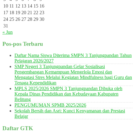
10
11
12
13
14
15
16
17
18
19
20
21
22
23
24
25
26
27
28
29
30
31
« Jun
Pos-pos Terbaru
Daftar Nama Siswa Diterima SMPN 3 Tanjungpandan Tahun
Pelajaran 2026/2027
SMP Negeri 3 Tanjungpandan Gelar Sosialisasi
Pengembangan Kemampuan Mengelola Emosi dan
Mengatasi Stres Melalui Kegiatan Mindfulness bagi Guru dan
Tenaga Kependidikan
MPLS 2025/2026 SMPN 3 Tanjungpandan Dibuka oleh
Kepala Dinas Pendidikan dan Kebudayaan Kabupaten
Belitung
PENGUMUMAN SPMB 2025/2026
Sekolah Bersih dan Asri: Kunci Kenyamanan dan Prestasi
Belajar
Daftar GTK