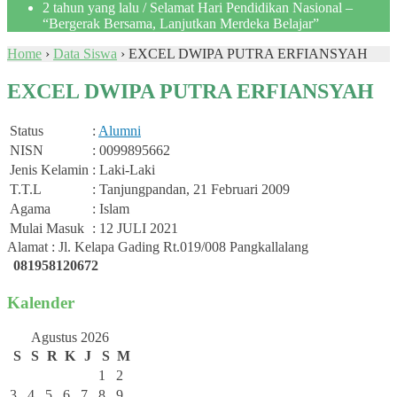
2 tahun yang lalu
/ Selamat Hari Pendidikan Nasional –
“Bergerak Bersama, Lanjutkan Merdeka Belajar”
Home
›
Data Siswa
›
EXCEL DWIPA PUTRA ERFIANSYAH
EXCEL DWIPA PUTRA ERFIANSYAH
Status
:
Alumni
NISN
: 0099895662
Jenis Kelamin
: Laki-Laki
T.T.L
: Tanjungpandan, 21 Februari 2009
Agama
: Islam
Mulai Masuk
: 12 JULI 2021
Alamat : Jl. Kelapa Gading Rt.019/008 Pangkallalang
081958120672
Kalender
Agustus 2026
S
S
R
K
J
S
M
1
2
3
4
5
6
7
8
9