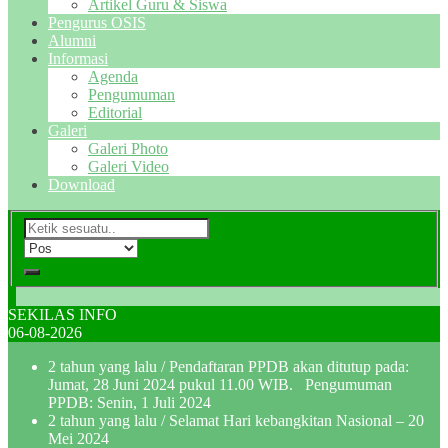
Artikel Guru & Siswa
Pengurus OSIS
Alumni
Informasi
Agenda
Pengumuman
Editorial
Galeri
Galeri Photo
Galeri Video
Download
SEKILAS INFO
06-08-2026
2 tahun yang lalu
/ Pendaftaran PPDB akan ditutup pada:
Jumat, 28 Juni 2024 pukul 11.00 WIB. Pengumuman
PPDB: Senin, 1 Juli 2024
2 tahun yang lalu
/ Selamat Hari kebangkitan Nasional – 20
Mei 2024