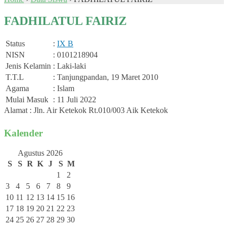
FADHILATUL FAIRIZ
Status
:
IX B
NISN
: 0101218904
Jenis Kelamin
: Laki-laki
T.T.L
: Tanjungpandan, 19 Maret 2010
Agama
: Islam
Mulai Masuk
: 11 Juli 2022
Alamat : Jln. Air Ketekok Rt.010/003 Aik Ketekok
Kalender
Agustus 2026
S
S
R
K
J
S
M
1
2
3
4
5
6
7
8
9
10
11
12
13
14
15
16
17
18
19
20
21
22
23
24
25
26
27
28
29
30