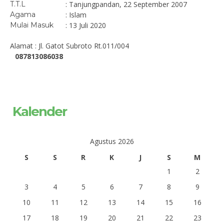
T.T.L
: Tanjungpandan, 22 September 2007
Agama
: Islam
Mulai Masuk
: 13 Juli 2020
Alamat : Jl. Gatot Subroto Rt.011/004
087813086038
Kalender
Agustus 2026
S
S
R
K
J
S
M
1
2
3
4
5
6
7
8
9
10
11
12
13
14
15
16
17
18
19
20
21
22
23