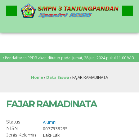
endaftaran PPDB akan ditutup pada: Jumat, 28 Juni 2024 pukul 11.00 WIB. Peng
Home
›
Data Siswa
›
FAJAR RAMADINATA
FAJAR RAMADINATA
Status
:
Alumni
NISN
: 0077938235
Jenis Kelamin
: Laki-Laki