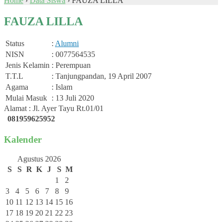
Home
›
Data Siswa
›
FAUZA LILLA
FAUZA LILLA
Status
:
Alumni
NISN
: 0077564535
Jenis Kelamin
: Perempuan
T.T.L
: Tanjungpandan, 19 April 2007
Agama
: Islam
Mulai Masuk
: 13 Juli 2020
Alamat : Jl. Ayer Tayu Rt.01/01
081959625952
Kalender
Agustus 2026
S
S
R
K
J
S
M
1
2
3
4
5
6
7
8
9
10
11
12
13
14
15
16
17
18
19
20
21
22
23