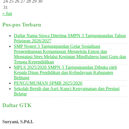
24
25
26
27
28
29
30
31
« Jun
Pos-pos Terbaru
Daftar Nama Siswa Diterima SMPN 3 Tanjungpandan Tahun
Pelajaran 2026/2027
SMP Negeri 3 Tanjungpandan Gelar Sosialisasi
Pengembangan Kemampuan Mengelola Emosi dan
Mengatasi Stres Melalui Kegiatan Mindfulness bagi Guru dan
Tenaga Kependidikan
MPLS 2025/2026 SMPN 3 Tanjungpandan Dibuka oleh
Kepala Dinas Pendidikan dan Kebudayaan Kabupaten
Belitung
PENGUMUMAN SPMB 2025/2026
Sekolah Bersih dan Asri: Kunci Kenyamanan dan Prestasi
Belajar
Daftar GTK
Suryani, S.Pd.I.