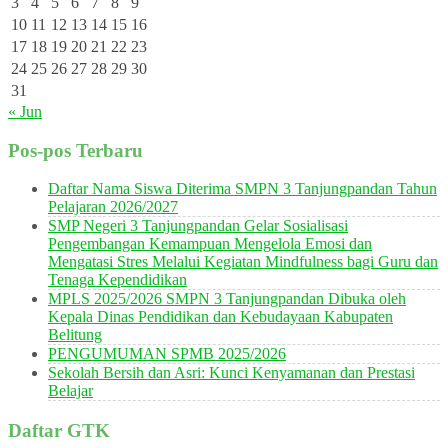
3
4
5
6
7
8
9
10
11
12
13
14
15
16
17
18
19
20
21
22
23
24
25
26
27
28
29
30
31
« Jun
Pos-pos Terbaru
Daftar Nama Siswa Diterima SMPN 3 Tanjungpandan Tahun
Pelajaran 2026/2027
SMP Negeri 3 Tanjungpandan Gelar Sosialisasi
Pengembangan Kemampuan Mengelola Emosi dan
Mengatasi Stres Melalui Kegiatan Mindfulness bagi Guru dan
Tenaga Kependidikan
MPLS 2025/2026 SMPN 3 Tanjungpandan Dibuka oleh
Kepala Dinas Pendidikan dan Kebudayaan Kabupaten
Belitung
PENGUMUMAN SPMB 2025/2026
Sekolah Bersih dan Asri: Kunci Kenyamanan dan Prestasi
Belajar
Daftar GTK