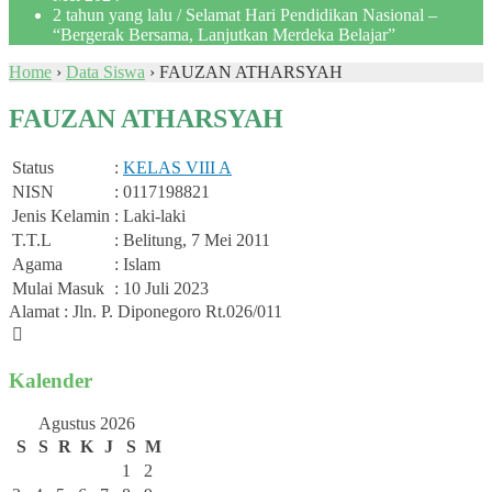
2 tahun yang lalu
/ Selamat Hari Pendidikan Nasional –
“Bergerak Bersama, Lanjutkan Merdeka Belajar”
Home
›
Data Siswa
›
FAUZAN ATHARSYAH
FAUZAN ATHARSYAH
Status
:
KELAS VIII A
NISN
: 0117198821
Jenis Kelamin
: Laki-laki
T.T.L
: Belitung, 7 Mei 2011
Agama
: Islam
Mulai Masuk
: 10 Juli 2023
Alamat : Jln. P. Diponegoro Rt.026/011
Kalender
Agustus 2026
S
S
R
K
J
S
M
1
2