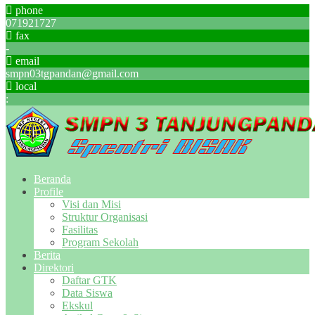
phone
071921727
fax
-
email
smpn03tgpandan@gmail.com
local
:
Beranda
Profile
Visi dan Misi
Struktur Organisasi
Fasilitas
Program Sekolah
Berita
Direktori
Daftar GTK
Data Siswa
Ekskul