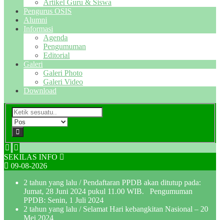
Artikel Guru & Siswa
Pengurus OSIS
Alumni
Informasi
Agenda
Pengumuman
Editorial
Galeri
Galeri Photo
Galeri Video
Download
SEKILAS INFO
09-08-2026
2 tahun yang lalu
/ Pendaftaran PPDB akan ditutup pada:
Jumat, 28 Juni 2024 pukul 11.00 WIB. Pengumuman
PPDB: Senin, 1 Juli 2024
2 tahun yang lalu
/ Selamat Hari kebangkitan Nasional – 20
Mei 2024