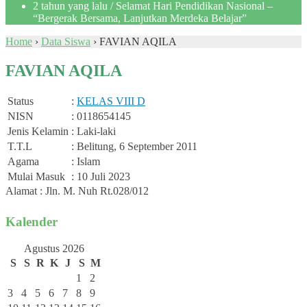
2 tahun yang lalu
/ Selamat Hari Pendidikan Nasional –
“Bergerak Bersama, Lanjutkan Merdeka Belajar”
Home
›
Data Siswa
›
FAVIAN AQILA
FAVIAN AQILA
Status
:
KELAS VIII D
NISN
: 0118654145
Jenis Kelamin
: Laki-laki
T.T.L
: Belitung, 6 September 2011
Agama
: Islam
Mulai Masuk
: 10 Juli 2023
Alamat : Jln. M. Nuh Rt.028/012
Kalender
Agustus 2026
S
S
R
K
J
S
M
1
2
3
4
5
6
7
8
9