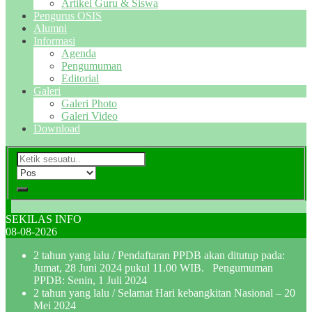
Artikel Guru & Siswa
Pengurus OSIS
Alumni
Informasi
Agenda
Pengumuman
Editorial
Galeri
Galeri Photo
Galeri Video
Download
SEKILAS INFO
08-08-2026
2 tahun yang lalu
/ Pendaftaran PPDB akan ditutup pada:
Jumat, 28 Juni 2024 pukul 11.00 WIB. Pengumuman
PPDB: Senin, 1 Juli 2024
2 tahun yang lalu
/ Selamat Hari kebangkitan Nasional – 20
Mei 2024