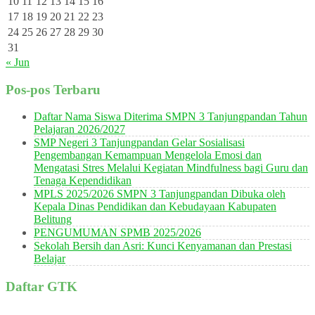
10
11
12
13
14
15
16
17
18
19
20
21
22
23
24
25
26
27
28
29
30
31
« Jun
Pos-pos Terbaru
Daftar Nama Siswa Diterima SMPN 3 Tanjungpandan Tahun
Pelajaran 2026/2027
SMP Negeri 3 Tanjungpandan Gelar Sosialisasi
Pengembangan Kemampuan Mengelola Emosi dan
Mengatasi Stres Melalui Kegiatan Mindfulness bagi Guru dan
Tenaga Kependidikan
MPLS 2025/2026 SMPN 3 Tanjungpandan Dibuka oleh
Kepala Dinas Pendidikan dan Kebudayaan Kabupaten
Belitung
PENGUMUMAN SPMB 2025/2026
Sekolah Bersih dan Asri: Kunci Kenyamanan dan Prestasi
Belajar
Daftar GTK