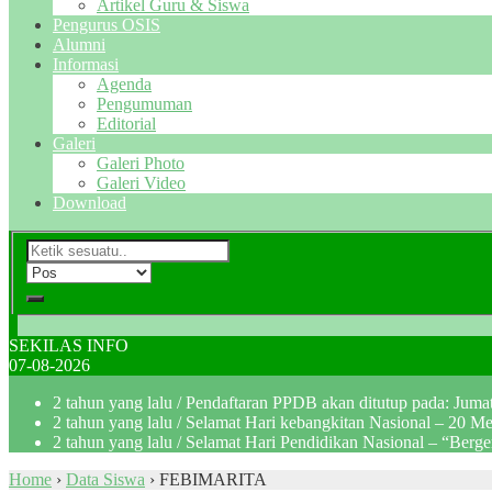
Artikel Guru & Siswa
Pengurus OSIS
Alumni
Informasi
Agenda
Pengumuman
Editorial
Galeri
Galeri Photo
Galeri Video
Download
SEKILAS INFO
07-08-2026
2 tahun yang lalu
/ Pendaftaran PPDB akan ditutup pada: Jum
2 tahun yang lalu
/ Selamat Hari kebangkitan Nasional – 20 M
2 tahun yang lalu
/ Selamat Hari Pendidikan Nasional – “Berg
Home
›
Data Siswa
›
FEBIMARITA