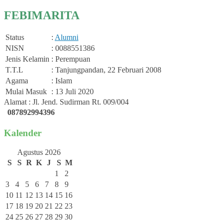
FEBIMARITA
Status
:
Alumni
NISN
: 0088551386
Jenis Kelamin
: Perempuan
T.T.L
: Tanjungpandan, 22 Februari 2008
Agama
: Islam
Mulai Masuk
: 13 Juli 2020
Alamat : Jl. Jend. Sudirman Rt. 009/004
087892994396
Kalender
Agustus 2026
S
S
R
K
J
S
M
1
2
3
4
5
6
7
8
9
10
11
12
13
14
15
16
17
18
19
20
21
22
23
24
25
26
27
28
29
30