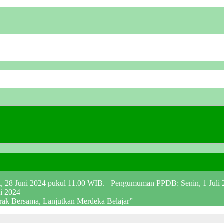
at, 28 Juni 2024 pukul 11.00 WIB. Pengumuman PPDB: Senin, 1 Juli
ei 2024
erak Bersama, Lanjutkan Merdeka Belajar”