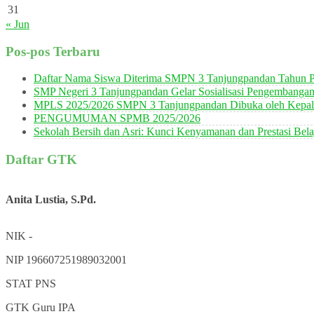
31
« Jun
Pos-pos Terbaru
Daftar Nama Siswa Diterima SMPN 3 Tanjungpandan Tahun P
SMP Negeri 3 Tanjungpandan Gelar Sosialisasi Pengembanga
MPLS 2025/2026 SMPN 3 Tanjungpandan Dibuka oleh Kepala
PENGUMUMAN SPMB 2025/2026
Sekolah Bersih dan Asri: Kunci Kenyamanan dan Prestasi Bela
Daftar GTK
Anita Lustia, S.Pd.
NIK
-
NIP
196607251989032001
STAT
PNS
GTK
Guru IPA