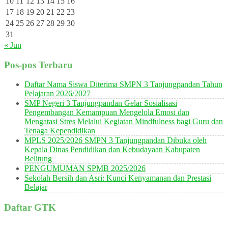
10
11
12
13
14
15
16
17
18
19
20
21
22
23
24
25
26
27
28
29
30
31
« Jun
Pos-pos Terbaru
Daftar Nama Siswa Diterima SMPN 3 Tanjungpandan Tahun
Pelajaran 2026/2027
SMP Negeri 3 Tanjungpandan Gelar Sosialisasi
Pengembangan Kemampuan Mengelola Emosi dan
Mengatasi Stres Melalui Kegiatan Mindfulness bagi Guru dan
Tenaga Kependidikan
MPLS 2025/2026 SMPN 3 Tanjungpandan Dibuka oleh
Kepala Dinas Pendidikan dan Kebudayaan Kabupaten
Belitung
PENGUMUMAN SPMB 2025/2026
Sekolah Bersih dan Asri: Kunci Kenyamanan dan Prestasi
Belajar
Daftar GTK