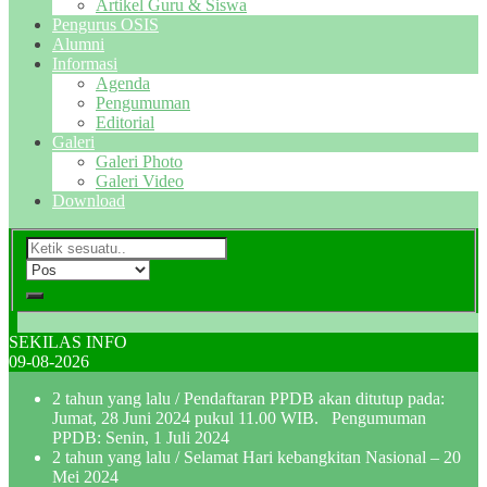
Artikel Guru & Siswa
Pengurus OSIS
Alumni
Informasi
Agenda
Pengumuman
Editorial
Galeri
Galeri Photo
Galeri Video
Download
SEKILAS INFO
09-08-2026
2 tahun yang lalu
/ Pendaftaran PPDB akan ditutup pada:
Jumat, 28 Juni 2024 pukul 11.00 WIB. Pengumuman
PPDB: Senin, 1 Juli 2024
2 tahun yang lalu
/ Selamat Hari kebangkitan Nasional – 20
Mei 2024