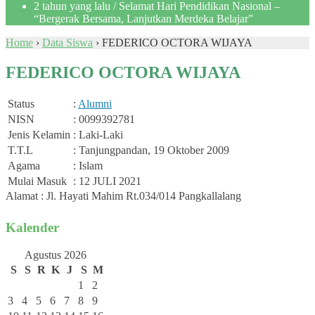
2 tahun yang lalu
/ Selamat Hari Pendidikan Nasional –
“Bergerak Bersama, Lanjutkan Merdeka Belajar”
Home
›
Data Siswa
›
FEDERICO OCTORA WIJAYA
FEDERICO OCTORA WIJAYA
Status
:
Alumni
NISN
: 0099392781
Jenis Kelamin
: Laki-Laki
T.T.L
: Tanjungpandan, 19 Oktober 2009
Agama
: Islam
Mulai Masuk
: 12 JULI 2021
Alamat : Jl. Hayati Mahim Rt.034/014 Pangkallalang
Kalender
Agustus 2026
S
S
R
K
J
S
M
1
2
3
4
5
6
7
8
9