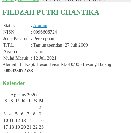
FILDZAH PUTRI CHANTIKA
Status
:
Alumni
NISN
: 0096606724
Jenis Kelamin
: Perempuan
T.T.L
: Tanjungpandan, 27 Juli 2009
Agama
: Islam
Mulai Masuk
: 12 Juli 2021
Alamat : Jl. Kapt. Hasan Basri Rt.010/005 Lesung Batang
085923072533
Kalender
Agustus 2026
S
S
R
K
J
S
M
1
2
3
4
5
6
7
8
9
10
11
12
13
14
15
16
17
18
19
20
21
22
23